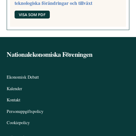
teknologiska förändringar och tillväxt
VISA SOM PDF
Nationalekonomiska Föreningen
Back
To
Top
Ekonomisk Debatt
Kalender
Kontakt
Personuppgiftspolicy
Cookiepolicy