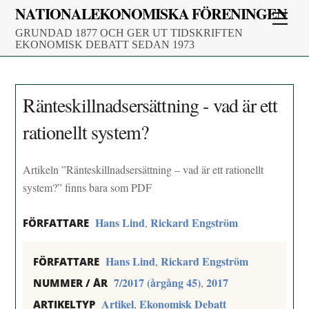
Skip
NATIONALEKONOMISKA FÖRENINGEN
Men
to
GRUNDAD 1877 OCH GER UT TIDSKRIFTEN
content
EKONOMISK DEBATT SEDAN 1973
Ränteskillnadsersättning - vad är ett
rationellt system?
Artikeln ”Ränteskillnadsersättning – vad är ett rationellt
system?” finns bara som PDF
Hans Lind
Rickard Engström
,
FÖRFATTARE
Hans Lind
Rickard Engström
,
FÖRFATTARE
7/2017 (årgång 45)
2017
,
NUMMER / ÅR
Artikel
Ekonomisk Debatt
,
ARTIKELTYP