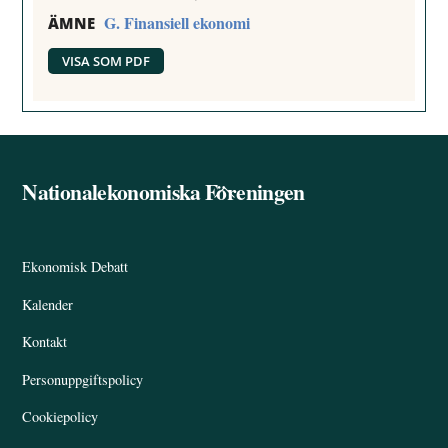
G. Finansiell ekonomi
ÄMNE
VISA SOM PDF
Nationalekonomiska Föreningen
Back
To
Top
Ekonomisk Debatt
Kalender
Kontakt
Personuppgiftspolicy
Cookiepolicy