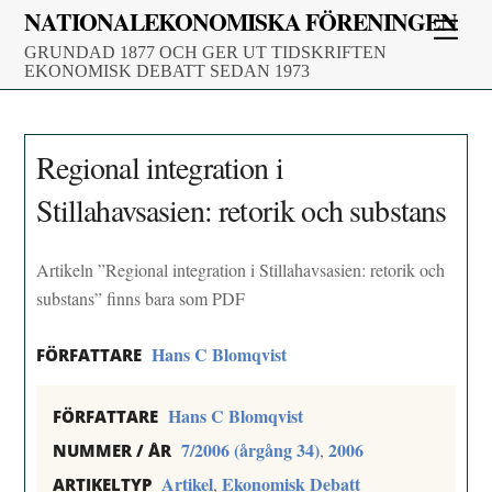
Skip
NATIONALEKONOMISKA FÖRENINGEN
Men
to
GRUNDAD 1877 OCH GER UT TIDSKRIFTEN
content
EKONOMISK DEBATT SEDAN 1973
Regional integration i
Stillahavsasien: retorik och substans
Artikeln ”Regional integration i Stillahavsasien: retorik och
substans” finns bara som PDF
Hans C Blomqvist
FÖRFATTARE
Hans C Blomqvist
FÖRFATTARE
7/2006 (årgång 34)
2006
,
NUMMER / ÅR
Artikel
Ekonomisk Debatt
,
ARTIKELTYP