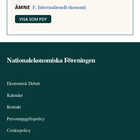
F. Internationell ekonomi
ÄMNE
VISA SOM PDF
Nationalekonomiska Föreningen
Back
To
Top
Ekonomisk Debatt
Kalender
Kontakt
Personuppgiftspolicy
Cookiepolicy