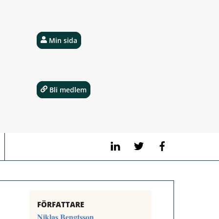
Min sida
Bli medlem
LinkedIn
Twitter
Facebook
FÖRFATTARE
Niklas Bengtsson