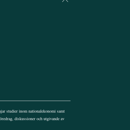
To
Top
jar studier inom nationalekonomi samt
föredrag, diskussioner och utgivande av