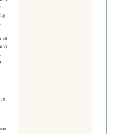
n
lig
.
 ett
m vi
a
m
den
iser