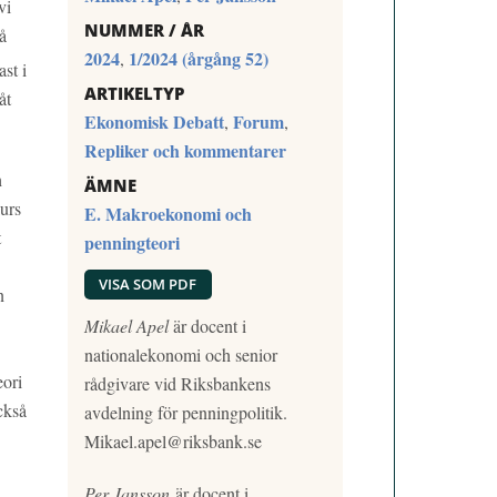
vi
NUMMER / ÅR
å
2024
1/2024 (årgång 52)
,
st i
ARTIKELTYP
åt
Ekonomisk Debatt
Forum
,
,
Repliker och kommentarer
h
ÄMNE
kurs
E. Makroekonomi och
t
penningteori
VISA SOM PDF
n
Mikael Apel
är docent i
nationalekonomi och senior
eori
rådgivare vid Riksbankens
ckså
avdelning för penningpolitik.
Mikael.apel@riksbank.se
Per Jansson
är docent i