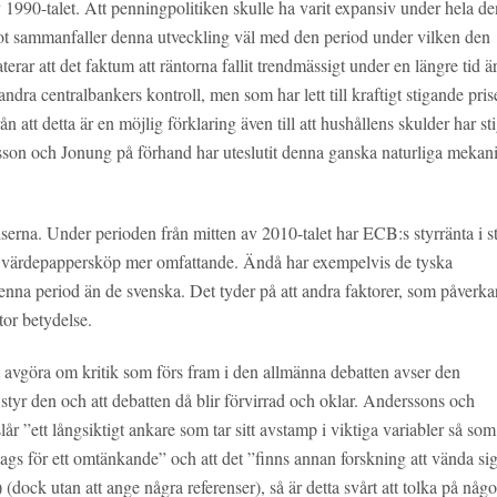
v 1990-talet. Att penningpolitiken skulle ha varit expansiv under hela d
 sammanfaller denna utveckling väl med den period under vilken den
terar att det faktum att räntorna fallit trendmässigt under en längre tid ä
ra centralbankers kontroll, men som har lett till kraftigt stigande pris
ån att detta är en möjlig förklaring även till att hushållens skulder har sti
sson och Jonung på förhand har uteslutit denna ganska naturliga mekan
serna. Under perioden från mitten av 2010-talet har ECB:s styrränta i st
s värdepappersköp mer omfattande. Ändå har exempelvis de tyska
denna period än de svenska. Det tyder på att andra faktorer, som påverka
tor betydelse.
att avgöra om kritik som förs fram i den allmänna debatten avser den
styr den och att debatten då blir förvirrad och oklar. Anderssons och
år ”ett långsiktigt ankare som tar sitt avstamp i viktiga variabler så som
gs för ett omtänkande” och att det ”finns annan forskning att vända sig 
dock utan att ange några referenser), så är detta svårt att tolka på någo