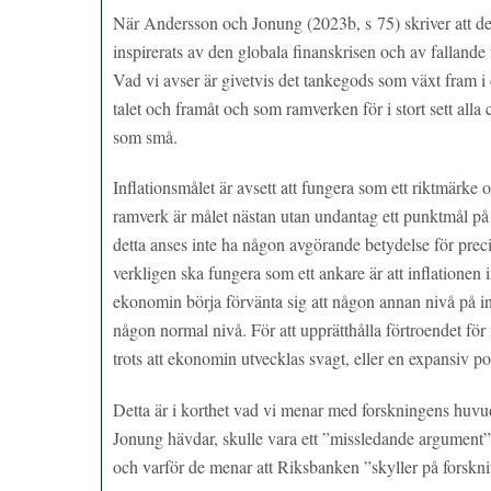
När Andersson och Jonung (2023b, s 75) skriver att det
inspirerats av den globala finanskrisen och av fallande 
Vad vi avser är givetvis det tankegods som växt fram i
talet och framåt och som ramverken för i stort sett alla
som små.
Inflationsmålet är avsett att fungera som ett riktmärke
ramverk är målet nästan utan undantag ett punktmål på tv
detta anses inte ha någon avgörande betydelse för preci
verkligen ska fungera som ett ankare är att inflationen 
ekonomin börja förvänta sig att någon annan nivå på inf
någon normal nivå. För att upprätthålla förtroendet för
trots att ekonomin utvecklas svagt, eller en expansiv pol
Detta är i korthet vad vi menar med forskningens huvud
Jonung hävdar, skulle vara ett ”missledande argument” 
och varför de menar att Riksbanken ”skyller på forskni