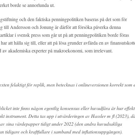
verket borde se annorlunda ut.
lagstiftning och den faktiska penningpolitiken baseras på det som för
 till Andersson och Jonung är därför att försöka påverka denna
artiklar i svensk press som går ut på att penningpolitiken borde föras
r att hålla sig till, eller att på lösa grunder avfärda en av finansutskott
ord av akademiska experter på makroekonomi, som irrelevant.
exten felaktigt för replik, men betecknas i onlineversionen korrekt som e
licket inte finns någon egentlig konsensus eller huvudfåra är hur effekt
t instrument. Detta tas upp i utvärderingen av Hassler m fl (2023), d
a av sina värdepapper tidigt under 2022 (den andra huvudsakliga
an tidigare och kraftfullare i samband med inflationsuppgången).