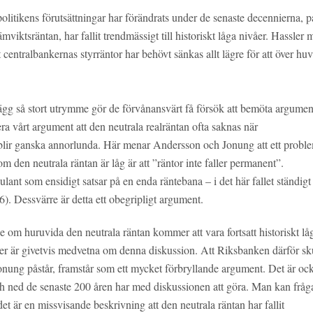
litikens förutsättningar har förändrats under de senaste decennierna, p
ämviktsräntan, har fallit trendmässigt till historiskt låga nivåer. Hassler m
t centralbankernas styrräntor har behövt sänkas allt lägre för att över hu
gg så stort utrymme gör de förvånansvärt få försök att bemöta argume
era vårt argument att den neutrala realräntan ofta saknas när
r blir ganska annorlunda. Här menar Andersson och Jonung att ett probl
 den neutrala räntan är låg är att ”räntor inte faller permanent”.
nt som ensidigt satsar på en enda räntebana – i det här fallet ständigt
. Dessvärre är detta ett obegripligt argument.
 om huruvida den neutrala räntan kommer att vara fortsatt historiskt lå
ker är givetvis medvetna om denna diskussion. Att Riksbanken därför sk
onung påstår, framstår som ett mycket förbryllande argument. Det är oc
 och ned de senaste 200 åren har med diskussionen att göra. Man kan fråg
t det är en missvisande beskrivning att den neutrala räntan har fallit