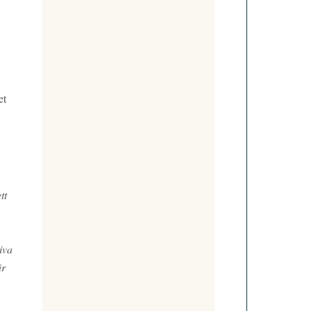
et
tt
iva
är