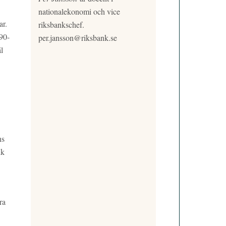
nationalekonomi och vice
ar.
riksbankschef.
90-
per.jansson@riksbank.se
l
ns
ik
ra