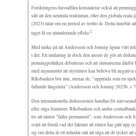
Forskningens huvudfåra konstaterar också att penningpo
sätt att den neutrala realräntan, eller den globala reala j
(2023) talar om en period av trettio år. Detta innebär at
2
taget få en stimulerande effekt.
Med tanke på att Andersson och Jonung ägnar vårt inlä
i det. Ett undantag är dock den ansats de gör att diskut
penningpolitiken debatteras och att slutsatserna därfö
med argumentet att styrräntor kan behöva bli negativa om
Riksbanken bör inte, menar de, ”uppträda som en spekula
fallande långränta” (Andersson och Jonung 2023b, s 76)
Den internationella diskussionen handlar för närvarande
eller stiga framöver. Riksbanken och andra centralban
tro att räntor ”faller permanent”, som Andersson och J
svårt att förstå vad det faktum att räntor har gått upp
sig om detta är ett inlindat sätt att säga att de tycker at