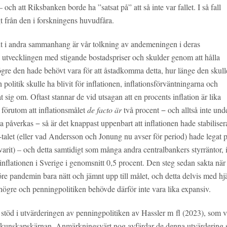
 och att Riksbanken borde ha ”satsat på” att så inte var fallet. I så fall
t från den i forskningens huvudfåra.
it i andra sammanhang är vår tolkning av andemeningen i deras
utvecklingen med stigande bostadspriser och skulder genom att hålla
ögre den hade behövt vara för att åstadkomma detta, hur länge den skull
litik skulle ha blivit för inflationen, inflationsförväntningarna och
t sig om. Oftast stannar de vid utsagan att en procents inflation är lika
 förutom att inflationsmålet
de facto
är
två procent − och alltså inte und
a påverkas − så är det knappast uppenbart att inflationen hade stabiliser
talet (eller vad Andersson och Jonung nu avser för period) hade legat 
arit) – och detta samtidigt som många andra centralbankers styrräntor, 
inflationen i Sverige i genomsnitt 0,5 procent. Den steg sedan sakta när
e pandemin bara nätt och jämnt upp till målet, och detta delvis med hj
n högre och penningpolitiken behövde därför inte vara lika expansiv.
r stöd i utvärderingen av penningpolitiken av Hassler m fl (2023), som v
de kunskapskärnan. Anmärkningsvärt nog avfärdar de denna utvärdering