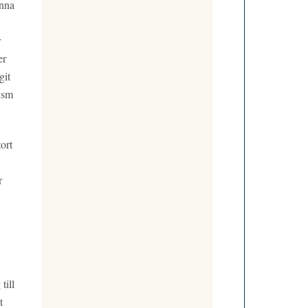
enna
r
er
git
ism
ort
r
till
t