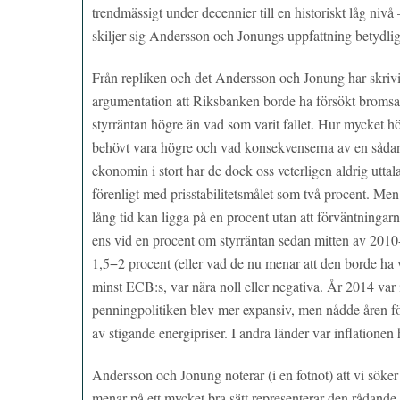
trendmässigt under decennier till en historiskt låg nivå –
skiljer sig Andersson och Jonungs uppfattning betydlig
Från repliken och det Andersson och Jonung har skriv
argumentation att Riksbanken borde ha försökt bromsa 
styrräntan högre än vad som varit fallet. Hur mycket h
behövt vara högre och vad konsekvenserna av en sådan po
ekonomin i stort har de dock oss veterligen aldrig uttala
förenligt med prisstabilitetsmålet som två procent. Men
lång tid kan ligga på en procent utan att förväntningarn
ens vid en procent om styrräntan sedan mitten av 2010-
1,5−2 procent (eller vad de nu menar att den borde ha v
minst ECB:s, var nära noll eller negativa. År 2014 var 
penningpolitiken blev mer expansiv, men nådde åren för
av stigande energipriser. I andra länder var inflatione
Andersson och Jonung noterar (i en fotnot) att vi söke
menar på ett mycket bra sätt representerar den rådan