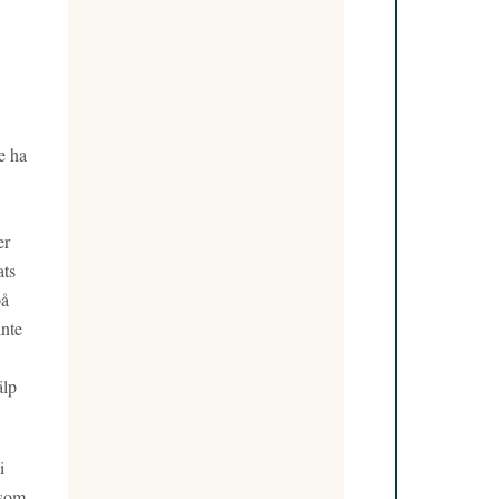
e ha
er
ats
på
inte
älp
i
 som