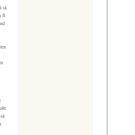
å så
 fl
vud
nten
em
g
ulle
kså
a