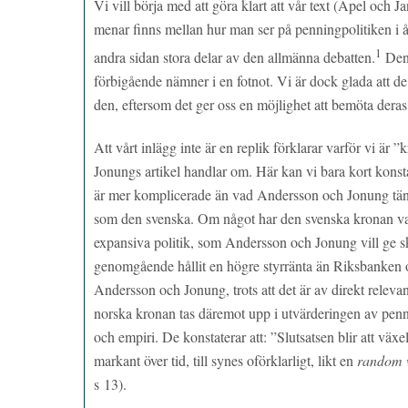
Vi vill börja med att göra klart att vår text (Apel och
menar finns mellan hur man ser på penningpolitiken i å
1
andra sidan stora delar av den allmänna debatten.
Den 
förbigående nämner i en fotnot. Vi är dock glada att de t
den, eftersom det ger oss en möjlighet att bemöta dera
Att vårt inlägg inte är en replik förklarar varför vi ä
Jonungs artikel handlar om. Här kan vi bara kort konstat
är mer komplicerade än vad Andersson och Jonung tänker
som den svenska. Om något har den svenska kronan var
expansiva politik, som Andersson och Jonung vill ge 
genomgående hållit en högre styrränta än Riksbanken o
Andersson och Jonung, trots att det är av direkt relevan
norska kronan tas däremot upp i utvärderingen av penni
och empiri. De konstaterar att: ”Slutsatsen blir att växe
markant över tid, till synes oförklarligt, likt en
random 
s 13).