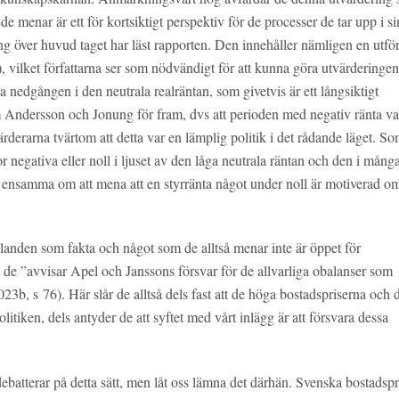
e menar är ett för kortsiktigt perspektiv för de processer de tar upp i si
ung över huvud taget har läst rapporten. Den innehåller nämligen en utför
, vilket författarna ser som nödvändigt för att kunna göra utvärderingen
nedgången i den neutrala realräntan, som givetvis är ett långsiktigt
m Andersson och Jonung för fram, dvs att perioden med negativ ränta var
rderarna tvärtom att detta var en lämplig politik i det rådande läget. So
r negativa eller noll i ljuset av den låga neutrala räntan och den i mång
st ensamma om att mena att en styrränta något under noll är motiverad o
landen som fakta och något som de alltså menar inte är öppet för
tt de ”avvisar Apel och Janssons försvar för de allvarliga obalanser som
b, s 76). Här slår de alltså dels fast att de höga bostadspriserna och 
itiken, dels antyder de att syftet med vårt inlägg är att försvara dessa
batterar på detta sätt, men låt oss lämna det därhän. Svenska bostadspr