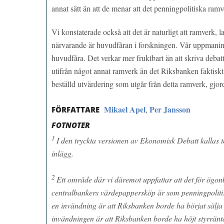
annat sätt än att de menar att det penningpolitiska ram
Vi konstaterade också att det är naturligt att ramverk, 
närvarande är huvudfåran i forskningen. Vår uppmaning
huvudfåra. Det verkar mer fruktbart än att skriva debatt
utifrån något annat ramverk än det Riksbanken faktiskt ha
beställd utvärdering som utgår från detta ramverk, gj
Mikael Apel
Per Jansson
,
FÖRFATTARE
FOTNOTER
1
I den tryckta versionen av
Ekonomisk Debatt
kallas t
inlägg.
2
Ett område där vi däremot uppfattar att det för ögonb
centralbankers värdepappersköp är som penningpolitisk
en invändning är att Riksbanken borde ha börjat sälj
invändningen är att Riksbanken borde ha höjt styrränt