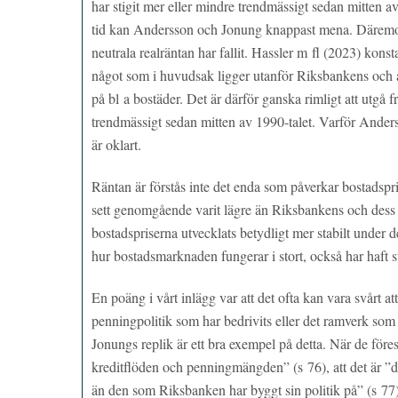
har stigit mer eller mindre trendmässigt sedan mitten a
tid kan Andersson och Jonung knappast mena. Däremot
neutrala realräntan har fallit. Hassler m fl (2023) konsta
något som i huvudsak ligger utanför Riksbankens och and
på bl a bostäder. Det är därför ganska rimligt att utgå fr
trendmässigt sedan mitten av 1990-talet. Varför Ander
är oklart.
Räntan är förstås inte det enda som påverkar bostadspri
sett genomgående varit lägre än Riksbankens och des
bostadspriserna utvecklats betydligt mer stabilt under 
hur bostadsmarknaden fungerar i stort, också har haft s
En poäng i vårt inlägg var att det ofta kan vara svårt 
penningpolitik som har bedrivits eller det ramverk som 
Jonungs replik är ett bra exempel på detta. När de föresl
kreditflöden och penningmängden” (s 76), att det är ”da
än den som Riksbanken har byggt sin politik på” (s 77) (