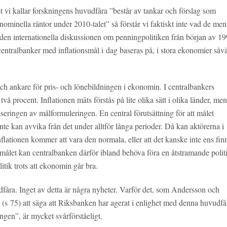
 vi kallar forskningens huvudfåra ”består av tankar och förslag som
nominella räntor under 2010-talet” så förstår vi faktiskt inte vad de men
 den internationella diskussionen om penningpolitiken från början av 19
 centralbanker med inflationsmål i dag baseras på, i stora ekonomier såvä
 och ankare för pris- och lönebildningen i ekonomin. I centralbankers
å procent. Inflationen mäts förstås på lite olika sätt i olika länder, men
seringen av målformuleringen. En central förutsättning för att målet
inte kan avvika från det under alltför långa perioder. Då kan aktörerna i
lationen kommer att vara den normala, eller att det kanske inte ens fin
 målet kan centralbanken därför ibland behöva föra en åtstramande polit
itik trots att ekonomin går bra.
fåra. Inget av detta är några nyheter. Varför det, som Andersson och
(s 75) att säga att Riksbanken har agerat i enlighet med denna huvudfå
ngen”, är mycket svårförståeligt.