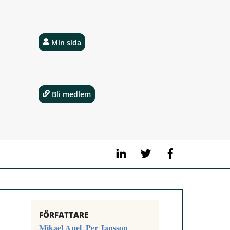
Min sida
Bli medlem
LinkedIn
Twitter
Facebook
FÖRFATTARE
Mikael Apel
Per Jansson
,