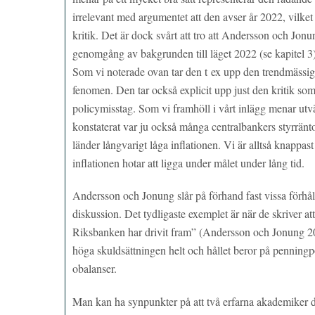
irrelevant med argumentet att den avser år 2022, vilket d
kritik. Det är dock svårt att tro att Andersson och Jon
genomgång av bakgrunden till läget 2022 (se kapitel 3)
Som vi noterade ovan tar den t ex upp den trendmässiga 
fenomen. Den tar också explicit upp just den kritik so
policymisstag. Som vi framhöll i vårt inlägg menar utvä
konstaterat var ju också många centralbankers styrränto
länder långvarigt låga inflationen. Vi är alltså knappa
inflationen hotar att ligga under målet under lång tid.
Andersson och Jonung slår på förhand fast vissa förhål
diskussion. Det tydligaste exemplet är när de skriver a
Riksbanken har drivit fram” (Andersson och Jonung 2023
höga skuldsättningen helt och hållet beror på penningpol
obalanser.
Man kan ha synpunkter på att två erfarna akademiker de