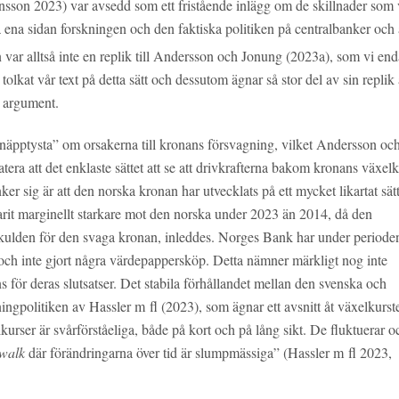
 Jansson 2023) var avsedd som ett fristående inlägg om de skillnader som 
 ena sidan forskningen och den faktiska politiken på centralbanker och 
var alltså inte en replik till Andersson och Jonung (2023a), som vi enda
olkat vår text på detta sätt och dessutom ägnar så stor del av sin replik 
s argument.
r ”knäpptysta” om orsakerna till kronans försvagning, vilket Andersson oc
era att det enklaste sättet att se att drivkrafterna bakom kronans växel
 sig är att den norska kronan har utvecklats på ett mycket likartat sät
it marginellt starkare mot den norska under 2023 än 2014, då den
skulden för den svaga kronan, inleddes. Norges Bank har under periode
ch inte gjort några värdepappersköp. Detta nämner märkligt nog inte
s för deras slutsatser. Det stabila förhållandet mellan den svenska och
ngpolitiken av Hassler m fl (2023), som ägnar ett avsnitt åt växelkurst
lkurser är svårförståeliga, både på kort och på lång sikt. De fluktuerar o
walk
där förändringarna över tid är slumpmässiga” (Hassler m fl 2023,