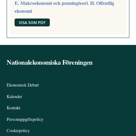
E. Makroekonomi och penningteori
H. Offentlig
,
ekonomi
VISA SOM PDF
Nationalekonomiska Föreningen
Back
To
Top
Ekonomisk Debatt
Kalender
Kontakt
Personuppgiftspolicy
Cookiepolicy