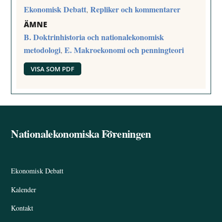
Ekonomisk Debatt
Repliker och kommentarer
,
ÄMNE
B. Doktrinhistoria och nationalekonomisk
metodologi
E. Makroekonomi och penningteori
,
VISA SOM PDF
Nationalekonomiska Föreningen
Back
To
Top
Ekonomisk Debatt
Kalender
Kontakt