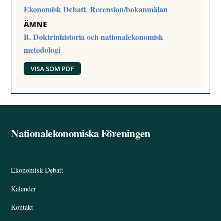
Ekonomisk Debatt
Recension/bokanmälan
,
ÄMNE
B. Doktrinhistoria och nationalekonomisk
metodologi
VISA SOM PDF
Nationalekonomiska Föreningen
Back
To
Top
Ekonomisk Debatt
Kalender
Kontakt