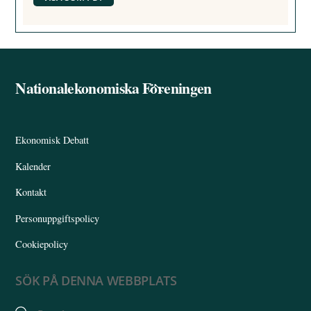
Nationalekonomiska Föreningen
Back
To
Top
Ekonomisk Debatt
Kalender
Kontakt
Personuppgiftspolicy
Cookiepolicy
SÖK PÅ DENNA WEBBPLATS