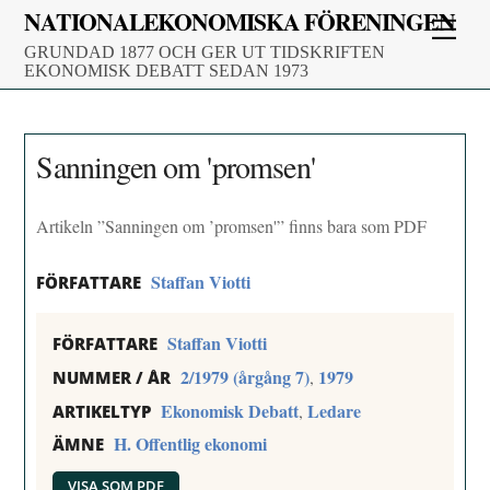
Skip
NATIONALEKONOMISKA FÖRENINGEN
Men
to
GRUNDAD 1877 OCH GER UT TIDSKRIFTEN
content
EKONOMISK DEBATT SEDAN 1973
Sanningen om 'promsen'
Artikeln ”Sanningen om ’promsen'” finns bara som PDF
Staffan Viotti
FÖRFATTARE
Staffan Viotti
FÖRFATTARE
2/1979 (årgång 7)
1979
,
NUMMER / ÅR
Ekonomisk Debatt
Ledare
,
ARTIKELTYP
H. Offentlig ekonomi
ÄMNE
VISA SOM PDF