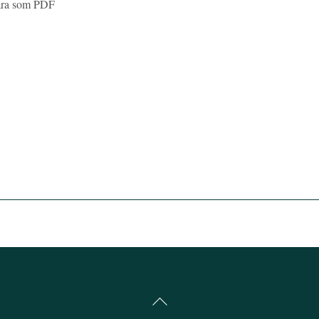
 bara som PDF
Back
To