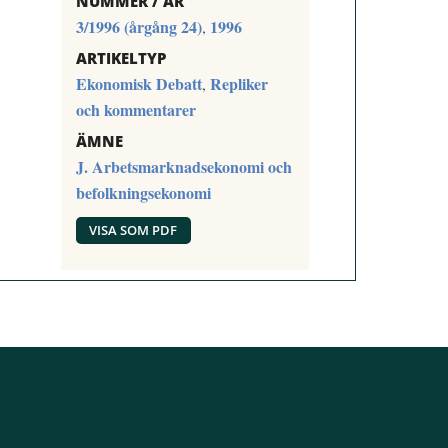
NUMMER / ÅR
3/1996 (årgång 24)
1996
,
ARTIKELTYP
Ekonomisk Debatt
Repliker
,
och kommentarer
ÄMNE
J. Arbetsmarknadsekonomi och
befolkningsekonomi
VISA SOM PDF