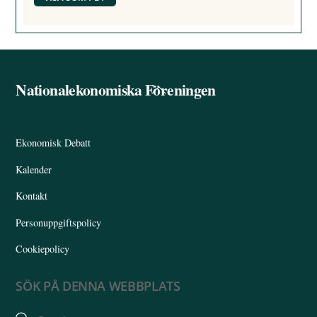
Nationalekonomiska Föreningen
Back
To
Top
Ekonomisk Debatt
Kalender
Kontakt
Personuppgiftspolicy
Cookiepolicy
SÖK PÅ DENNA WEBBPLATS