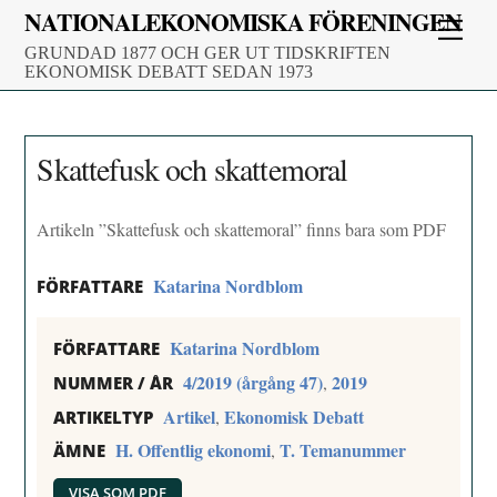
Skip
NATIONALEKONOMISKA FÖRENINGEN
Men
to
GRUNDAD 1877 OCH GER UT TIDSKRIFTEN
content
EKONOMISK DEBATT SEDAN 1973
Skattefusk och skattemoral
Artikeln ”Skattefusk och skattemoral” finns bara som PDF
Katarina Nordblom
FÖRFATTARE
Katarina Nordblom
FÖRFATTARE
4/2019 (årgång 47)
2019
,
NUMMER / ÅR
Artikel
Ekonomisk Debatt
,
ARTIKELTYP
H. Offentlig ekonomi
T. Temanummer
,
ÄMNE
VISA SOM PDF