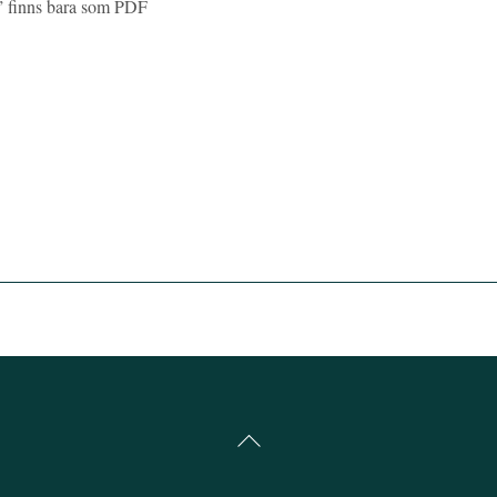
?” finns bara som PDF
Back
To
Top