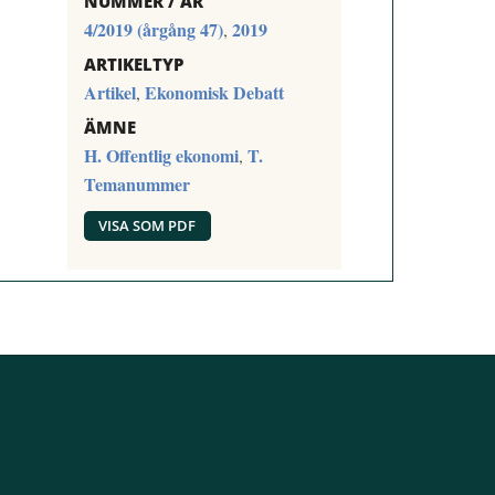
NUMMER / ÅR
4/2019 (årgång 47)
2019
,
ARTIKELTYP
Artikel
Ekonomisk Debatt
,
ÄMNE
H. Offentlig ekonomi
T.
,
Temanummer
VISA SOM PDF