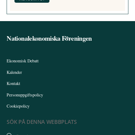
Nationalekonomiska Föreningen
Back
To
Top
Ekonomisk Debatt
Kalender
Kontakt
Personuppgiftspolicy
Cookiepolicy
SÖK PÅ DENNA WEBBPLATS