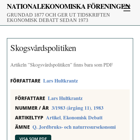
Skip
NATIONALEKONOMISKA FÖRENINGEN
Men
to
GRUNDAD 1877 OCH GER UT TIDSKRIFTEN
content
EKONOMISK DEBATT SEDAN 1973
Skogsvårdspolitiken
Artikeln ”Skogsvårdspolitiken” finns bara som PDF
Lars Hultkrantz
FÖRFATTARE
Lars Hultkrantz
FÖRFATTARE
3/1983 (årgång 11)
1983
,
NUMMER / ÅR
Artikel
Ekonomisk Debatt
,
ARTIKELTYP
Q. Jordbruks- och naturresursekonomi
ÄMNE
VISA SOM PDF