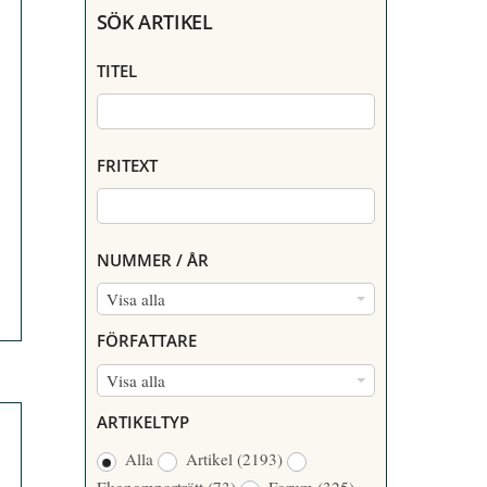
SÖK ARTIKEL
TITEL
FRITEXT
NUMMER / ÅR
N
Visa alla
U
FÖRFATTARE
M
F
Visa alla
M
Ö
E
ARTIKELTYP
R
R
Alla
Artikel
(2193)
F
/