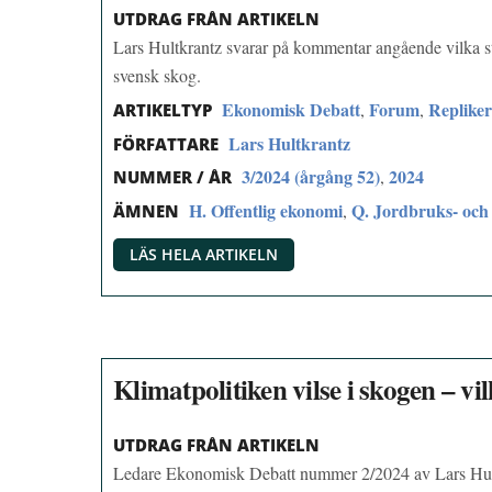
UTDRAG FRÅN ARTIKELN
Lars Hultkrantz svarar på kommentar angående vilka s
svensk skog.
Ekonomisk Debatt
Forum
Replike
,
,
ARTIKELTYP
Lars Hultkrantz
FÖRFATTARE
3/2024 (årgång 52)
2024
,
NUMMER / ÅR
H. Offentlig ekonomi
Q. Jordbruks- och
,
ÄMNEN
LÄS HELA ARTIKELN
Klimatpolitiken vilse i skogen – v
UTDRAG FRÅN ARTIKELN
Ledare Ekonomisk Debatt nummer 2/2024 av Lars Hul