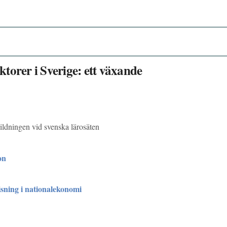
torer i Sverige: ett växande
ldningen vid svenska lärosäten
on
sning i nationalekonomi