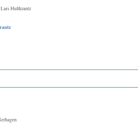
Lars Hultkrantz
rantz
Nerhagen