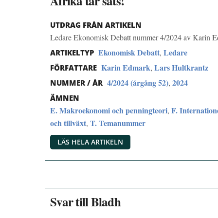
Afrika tar sats!
UTDRAG FRÅN ARTIKELN
Ledare Ekonomisk Debatt nummer 4/2024 av Karin Ed
Ekonomisk Debatt
Ledare
,
ARTIKELTYP
Karin Edmark
Lars Hultkrantz
,
FÖRFATTARE
4/2024 (årgång 52)
2024
,
NUMMER / ÅR
ÄMNEN
E. Makroekonomi och penningteori
F. Internation
,
och tillväxt
T. Temanummer
,
LÄS HELA ARTIKELN
Svar till Bladh