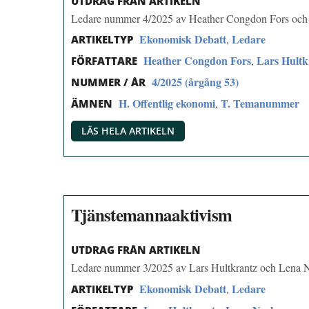
UTDRAG FRÅN ARTIKELN
Ledare nummer 4/2025 av Heather Congdon Fors och 
Ekonomisk Debatt
Ledare
,
ARTIKELTYP
Heather Congdon Fors
Lars Hultk
,
FÖRFATTARE
4/2025 (årgång 53)
NUMMER / ÅR
H. Offentlig ekonomi
T. Temanummer
,
ÄMNEN
LÄS HELA ARTIKELN
Tjänstemannaaktivism
UTDRAG FRÅN ARTIKELN
Ledare nummer 3/2025 av Lars Hultkrantz och Lena 
Ekonomisk Debatt
Ledare
,
ARTIKELTYP