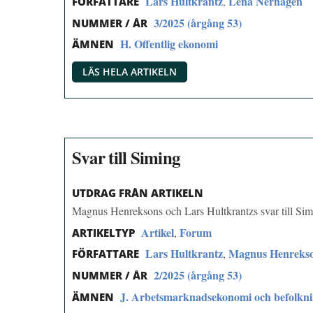
Lars Hultkrantz
Lena Nerhagen
,
FÖRFATTARE
3/2025 (årgång 53)
NUMMER / ÅR
H. Offentlig ekonomi
ÄMNEN
LÄS HELA ARTIKELN
Svar till Siming
UTDRAG FRÅN ARTIKELN
Magnus Henreksons och Lars Hultkrantzs svar till Si
Artikel
Forum
,
ARTIKELTYP
Lars Hultkrantz
Magnus Henreks
,
FÖRFATTARE
2/2025 (årgång 53)
NUMMER / ÅR
J. Arbetsmarknadsekonomi och befolkn
ÄMNEN