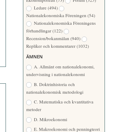
Ekonomporträtt
(73)
Forum
(325)
A
Å
Ledare
(494)
T
R
Nationalekonomiska Föreningen
(54)
T
Nationalekonomiska Föreningens
A
förhandlingar
(122)
R
Recension/bokanmälan
(940)
E
Repliker och kommentarer
(1032)
ÄMNEN
A. Allmänt om nationalekonomi,
undervisning i nationalekonomi
B. Doktrinhistoria och
nationalekonomisk metodologi
C. Matematiska och kvantitativa
metoder
D. Mikroekonomi
E. Makroekonomi och penningteori