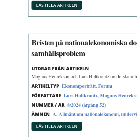
LÄS HELA ARTIKELN
Bristen på nationalekonomiska dok
samhällsproblem
UTDRAG FRÅN ARTIKELN
Magnus Henrekson och Lars Hultkrantz om forskarutbi
Ekonomporträtt
Forum
,
ARTIKELTYP
Lars Hultkrantz
Magnus Henreks
,
FÖRFATTARE
8/2024 (årgång 52)
NUMMER / ÅR
A. Allmänt om nationalekonomi, undervi
ÄMNEN
LÄS HELA ARTIKELN