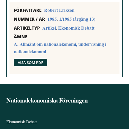
Robert Erikson
FÖRFATTARE
1985
1/1985 (årgång 13)
,
NUMMER / ÅR
Artikel
Ekonomisk Debatt
,
ARTIKELTYP
ÄMNE
A. Allmänt om nationalekonomi, undervisning i
nationalekonomi
VISA SOM PDF
Nationalekonomiska Föreningen
Back
To
Top
Ekonomisk Debatt