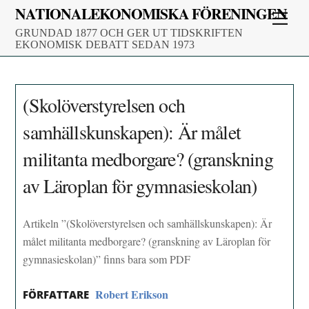
Skip
NATIONALEKONOMISKA FÖRENINGEN
Men
to
GRUNDAD 1877 OCH GER UT TIDSKRIFTEN
content
EKONOMISK DEBATT SEDAN 1973
(Skolöverstyrelsen och
samhällskunskapen): Är målet
militanta medborgare? (granskning
av Läroplan för gymnasieskolan)
Artikeln ”(Skolöverstyrelsen och samhällskunskapen): Är
målet militanta medborgare? (granskning av Läroplan för
gymnasieskolan)” finns bara som PDF
Robert Erikson
FÖRFATTARE