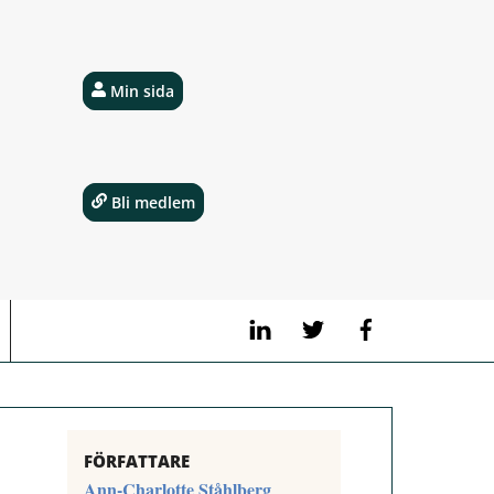
Min sida
Bli medlem
LinkedIn
Twitter
Facebook
FÖRFATTARE
Ann-Charlotte Ståhlberg