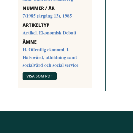
NUMMER / ÅR
7/1985 (årgång 13)
1985
,
ARTIKELTYP
Artikel
Ekonomisk Debatt
,
ÄMNE
H. Offentlig ekonomi
I.
,
Hälsovård, utbildning samt
socialvård och social service
VISA SOM PDF