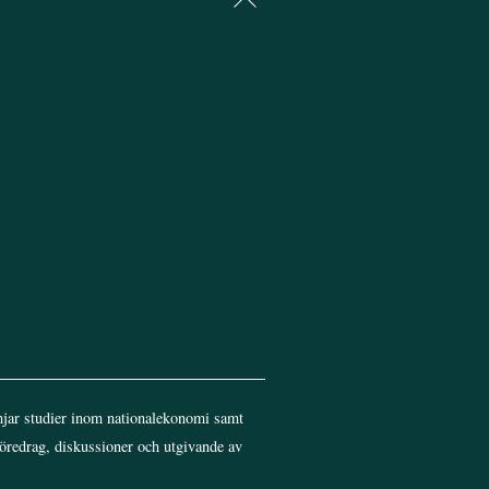
To
Top
jar studier inom nationalekonomi samt
föredrag, diskussioner och utgivande av