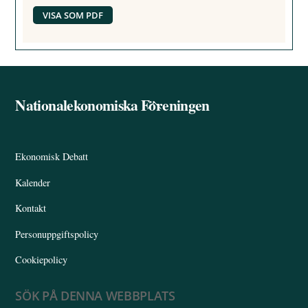
VISA SOM PDF
Nationalekonomiska Föreningen
Back
To
Top
Ekonomisk Debatt
Kalender
Kontakt
Personuppgiftspolicy
Cookiepolicy
SÖK PÅ DENNA WEBBPLATS