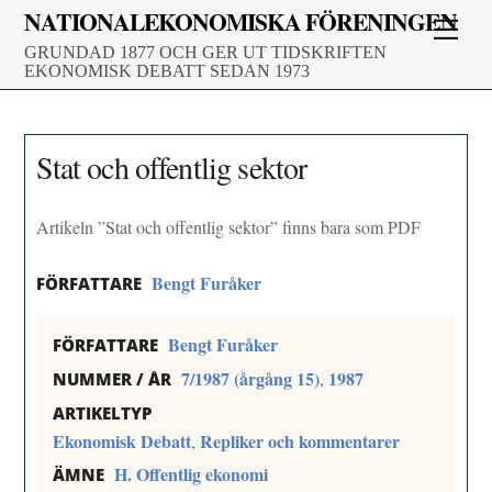
Skip
NATIONALEKONOMISKA FÖRENINGEN
Men
to
GRUNDAD 1877 OCH GER UT TIDSKRIFTEN
content
EKONOMISK DEBATT SEDAN 1973
Stat och offentlig sektor
Artikeln ”Stat och offentlig sektor” finns bara som PDF
Bengt Furåker
FÖRFATTARE
Bengt Furåker
FÖRFATTARE
7/1987 (årgång 15)
1987
,
NUMMER / ÅR
ARTIKELTYP
Ekonomisk Debatt
Repliker och kommentarer
,
H. Offentlig ekonomi
ÄMNE