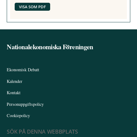
VISA SOM PDF
Nationalekonomiska Föreningen
Back
To
Top
Ekonomisk Debatt
Kalender
Kontakt
Personuppgiftspolicy
Cookiepolicy
SÖK PÅ DENNA WEBBPLATS