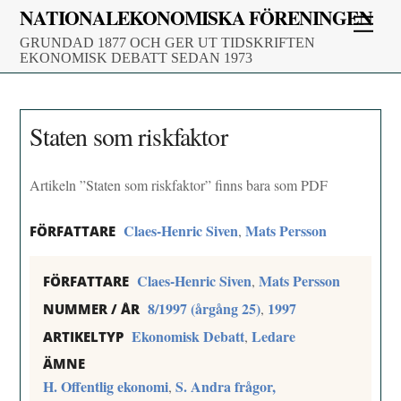
Skip
NATIONALEKONOMISKA FÖRENINGEN
Men
to
GRUNDAD 1877 OCH GER UT TIDSKRIFTEN
content
EKONOMISK DEBATT SEDAN 1973
Staten som riskfaktor
Artikeln ”Staten som riskfaktor” finns bara som PDF
Claes-Henric Siven
Mats Persson
,
FÖRFATTARE
Claes-Henric Siven
Mats Persson
,
FÖRFATTARE
8/1997 (årgång 25)
1997
,
NUMMER / ÅR
Ekonomisk Debatt
Ledare
,
ARTIKELTYP
ÄMNE
H. Offentlig ekonomi
S. Andra frågor,
,