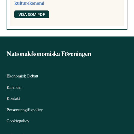
kulturekonomi
VISA SOM PDF
Nationalekonomiska Föreningen
Back
To
Top
Ekonomisk Debatt
Kalender
Kontakt
Personuppgiftspolicy
Cookiepolicy