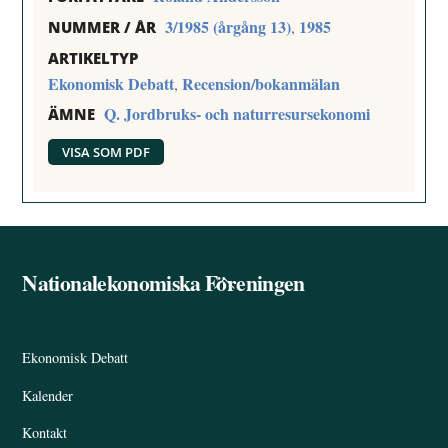
3/1985 (årgång 13)
1985
,
NUMMER / ÅR
ARTIKELTYP
Ekonomisk Debatt
Recension/bokanmälan
,
Q. Jordbruks- och naturresursekonomi
ÄMNE
VISA SOM PDF
Nationalekonomiska Föreningen
Back
To
Top
Ekonomisk Debatt
Kalender
Kontakt