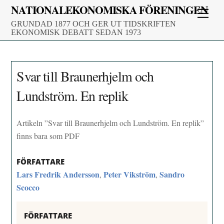
Skip
NATIONALEKONOMISKA FÖRENINGEN
Men
to
GRUNDAD 1877 OCH GER UT TIDSKRIFTEN
content
EKONOMISK DEBATT SEDAN 1973
Svar till Braunerhjelm och
Lundström. En replik
Artikeln ”Svar till Braunerhjelm och Lundström. En replik”
finns bara som PDF
FÖRFATTARE
Lars Fredrik Andersson
Peter Vikström
Sandro
,
,
Scocco
FÖRFATTARE