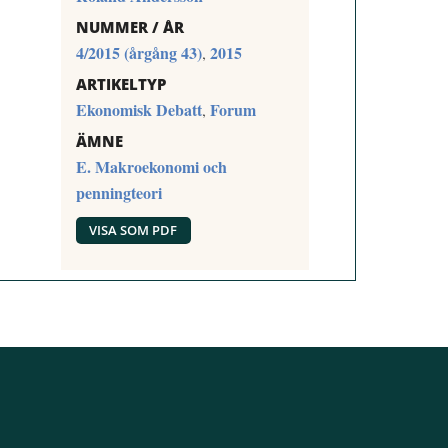
NUMMER / ÅR
4/2015 (årgång 43)
2015
,
ARTIKELTYP
Ekonomisk Debatt
Forum
,
ÄMNE
E. Makroekonomi och
penningteori
VISA SOM PDF