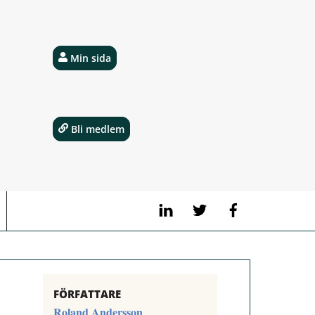
Min sida
Bli medlem
LinkedIn
Twitter
Facebook
FÖRFATTARE
Roland Andersson