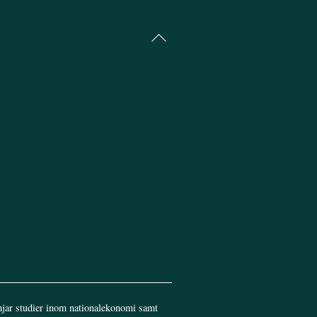
Back
To
Top
jar studier inom nationalekonomi samt