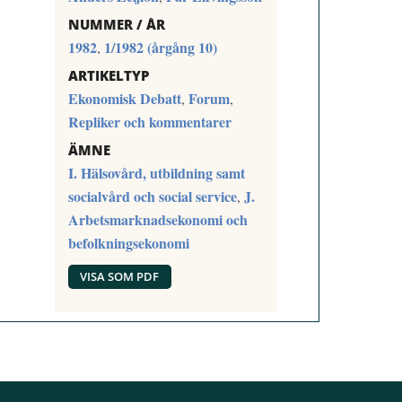
NUMMER / ÅR
1982
1/1982 (årgång 10)
,
ARTIKELTYP
Ekonomisk Debatt
Forum
,
,
Repliker och kommentarer
ÄMNE
I. Hälsovård, utbildning samt
socialvård och social service
J.
,
Arbetsmarknadsekonomi och
befolkningsekonomi
VISA SOM PDF