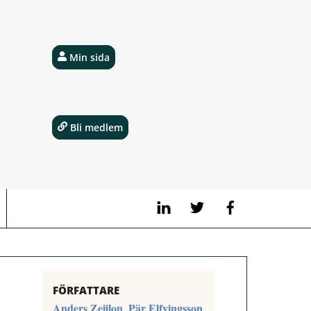
Min sida
Bli medlem
LinkedIn
Twitter
Facebook
FÖRFATTARE
Anders Zeijlon
Pär Elfvingsson
,