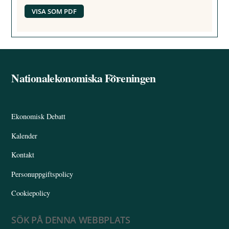
VISA SOM PDF
Nationalekonomiska Föreningen
Back
To
Top
Ekonomisk Debatt
Kalender
Kontakt
Personuppgiftspolicy
Cookiepolicy
SÖK PÅ DENNA WEBBPLATS