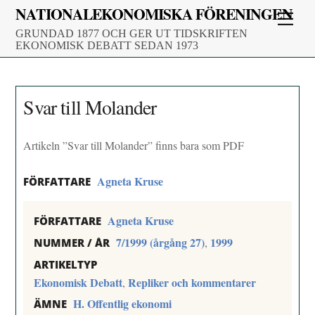
Skip
NATIONALEKONOMISKA FÖRENINGEN
Men
to
GRUNDAD 1877 OCH GER UT TIDSKRIFTEN
content
EKONOMISK DEBATT SEDAN 1973
Svar till Molander
Artikeln ”Svar till Molander” finns bara som PDF
Agneta Kruse
FÖRFATTARE
Agneta Kruse
FÖRFATTARE
7/1999 (årgång 27)
1999
,
NUMMER / ÅR
ARTIKELTYP
Ekonomisk Debatt
Repliker och kommentarer
,
H. Offentlig ekonomi
ÄMNE