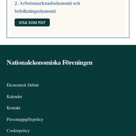
J. Arbetsmarknadsekonomi och
befolkningsekonomi
VISA SOM PDF
Nationalekonomiska Föreningen
Back
To
Top
Ekonomisk Debatt
Kalender
Kontakt
Personuppgiftspolicy
Cookiepolicy