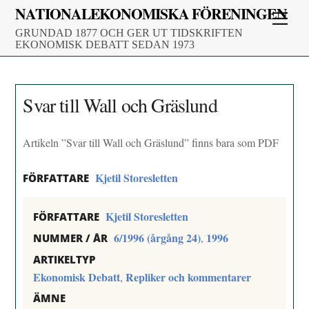
Skip
NATIONALEKONOMISKA FÖRENINGEN
Men
to
GRUNDAD 1877 OCH GER UT TIDSKRIFTEN
content
EKONOMISK DEBATT SEDAN 1973
Svar till Wall och Gräslund
Artikeln ”Svar till Wall och Gräslund” finns bara som PDF
Kjetil Storesletten
FÖRFATTARE
Kjetil Storesletten
FÖRFATTARE
6/1996 (årgång 24)
1996
,
NUMMER / ÅR
ARTIKELTYP
Ekonomisk Debatt
Repliker och kommentarer
,
ÄMNE