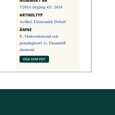
NUMMER / ÅR
7/2014 (årgång 42)
2014
,
ARTIKELTYP
Artikel
Ekonomisk Debatt
,
ÄMNE
E. Makroekonomi och
penningteori
G. Finansiell
,
ekonomi
VISA SOM PDF