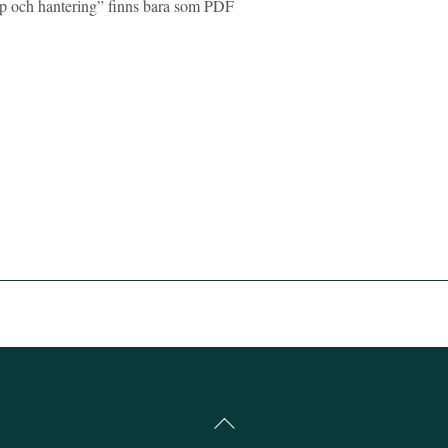
opp och hantering” finns bara som PDF
Back
To