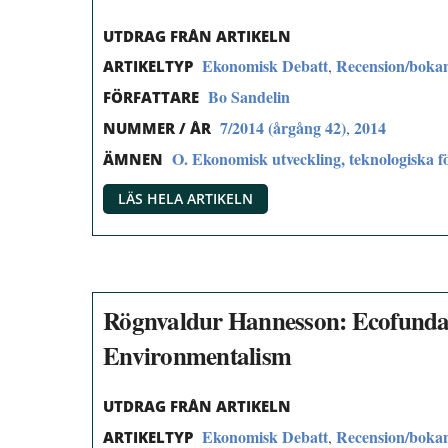
UTDRAG FRÅN ARTIKELN
Ekonomisk Debatt
Recension/boka
,
ARTIKELTYP
Bo Sandelin
FÖRFATTARE
7/2014 (årgång 42)
2014
,
NUMMER / ÅR
O. Ekonomisk utveckling, teknologiska fö
ÄMNEN
LÄS HELA ARTIKELN
Rögnvaldur Hannesson: Ecofundam
Environmentalism
UTDRAG FRÅN ARTIKELN
Ekonomisk Debatt
Recension/boka
,
ARTIKELTYP