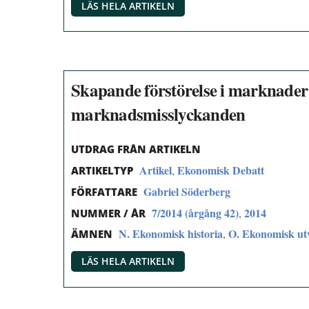
LÄS HELA ARTIKELN
Skapande förstörelse i marknade
marknadsmisslyckanden
UTDRAG FRÅN ARTIKELN
Artikel
Ekonomisk Debatt
,
ARTIKELTYP
Gabriel Söderberg
FÖRFATTARE
7/2014 (årgång 42)
2014
,
NUMMER / ÅR
N. Ekonomisk historia
O. Ekonomisk utve
,
ÄMNEN
LÄS HELA ARTIKELN