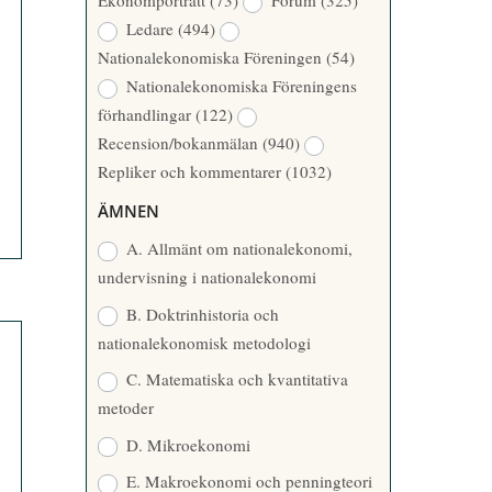
Ekonomporträtt
(73)
Forum
(325)
A
Å
Ledare
(494)
T
R
Nationalekonomiska Föreningen
(54)
T
Nationalekonomiska Föreningens
A
förhandlingar
(122)
R
Recension/bokanmälan
(940)
E
Repliker och kommentarer
(1032)
ÄMNEN
A. Allmänt om nationalekonomi,
undervisning i nationalekonomi
B. Doktrinhistoria och
nationalekonomisk metodologi
C. Matematiska och kvantitativa
metoder
D. Mikroekonomi
E. Makroekonomi och penningteori