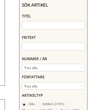
SÖK ARTIKEL
TITEL
FRITEXT
NUMMER / ÅR
N
Visa alla
U
FÖRFATTARE
M
F
Visa alla
M
Ö
E
ARTIKELTYP
R
R
Alla
Artikel
(2193)
F
/