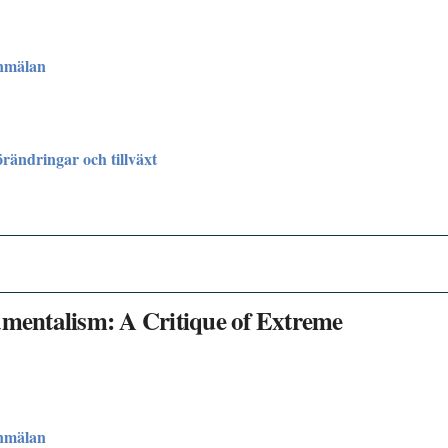
nmälan
rändringar och tillväxt
entalism: A Critique of Extreme
nmälan