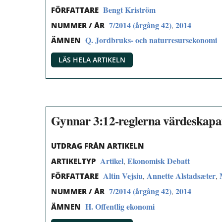
Bengt Kriström
FÖRFATTARE
7/2014 (årgång 42)
2014
,
NUMMER / ÅR
Q. Jordbruks- och naturresursekonomi
ÄMNEN
LÄS HELA ARTIKELN
Gynnar 3:12-reglerna värdeskapan
UTDRAG FRÅN ARTIKELN
Artikel
Ekonomisk Debatt
,
ARTIKELTYP
Altin Vejsiu
Annette Alstadsæter
,
,
FÖRFATTARE
7/2014 (årgång 42)
2014
,
NUMMER / ÅR
H. Offentlig ekonomi
ÄMNEN