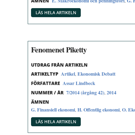
E. Makroekonomi och penningteori
G. 
,
ÄMNEN
LÄS HELA ARTIKELN
Fenomenet Piketty
UTDRAG FRÅN ARTIKELN
Artikel
Ekonomisk Debatt
,
ARTIKELTYP
Assar Lindbeck
FÖRFATTARE
7/2014 (årgång 42)
2014
,
NUMMER / ÅR
ÄMNEN
G. Finansiell ekonomi
H. Offentlig ekonomi
O. Eko
,
,
LÄS HELA ARTIKELN