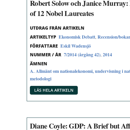
Robert Solow och Janice Murray: 
of 12 Nobel Laureates
UTDRAG FRÅN ARTIKELN
Ekonomisk Debatt
Recension/boka
,
ARTIKELTYP
Eskil Wadensjö
FÖRFATTARE
7/2014 (årgång 42)
2014
,
NUMMER / ÅR
ÄMNEN
A. Allmänt om nationalekonomi, undervisning i na
metodologi
LÄS HELA ARTIKELN
Diane Coyle: GDP: A Brief but Aff