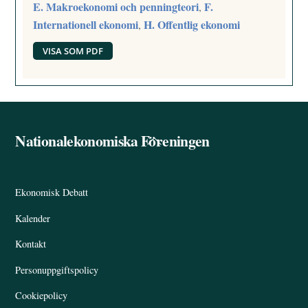
E. Makroekonomi och penningteori
F.
,
Internationell ekonomi
H. Offentlig ekonomi
,
VISA SOM PDF
Nationalekonomiska Föreningen
Back
To
Top
Ekonomisk Debatt
Kalender
Kontakt
Personuppgiftspolicy
Cookiepolicy