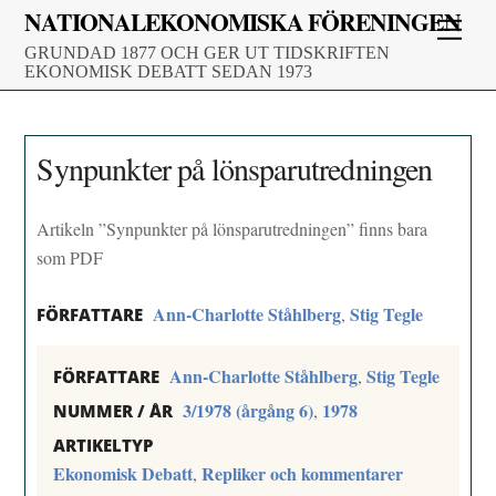
Skip
NATIONALEKONOMISKA FÖRENINGEN
Men
to
GRUNDAD 1877 OCH GER UT TIDSKRIFTEN
content
EKONOMISK DEBATT SEDAN 1973
Synpunkter på lönsparutredningen
Artikeln ”Synpunkter på lönsparutredningen” finns bara
som PDF
Ann-Charlotte Ståhlberg
Stig Tegle
,
FÖRFATTARE
Ann-Charlotte Ståhlberg
Stig Tegle
,
FÖRFATTARE
3/1978 (årgång 6)
1978
,
NUMMER / ÅR
ARTIKELTYP
Ekonomisk Debatt
Repliker och kommentarer
,