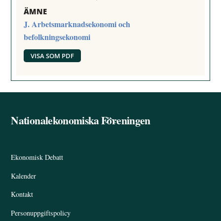
ÄMNE
J. Arbetsmarknadsekonomi och
befolkningsekonomi
VISA SOM PDF
Nationalekonomiska Föreningen
Back
To
Top
Ekonomisk Debatt
Kalender
Kontakt
Personuppgiftspolicy