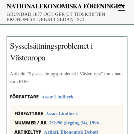
Skip
NATIONALEKONOMISKA FÖRENINGEN
Men
to
GRUNDAD 1877 OCH GER UT TIDSKRIFTEN
content
EKONOMISK DEBATT SEDAN 1973
Sysselsättningsproblemet i
Västeuropa
Artikeln ”Sysselsättningsproblemet i Västeuropa” finns bara
som PDF
Assar Lindbeck
FÖRFATTARE
Assar Lindbeck
FÖRFATTARE
7/1996 (årgång 24)
1996
,
NUMMER / ÅR
Artikel
Ekonomisk Debatt
,
ARTIKELTYP