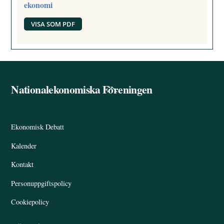
ekonomi
VISA SOM PDF
Nationalekonomiska Föreningen
Back
To
Top
Ekonomisk Debatt
Kalender
Kontakt
Personuppgiftspolicy
Cookiepolicy