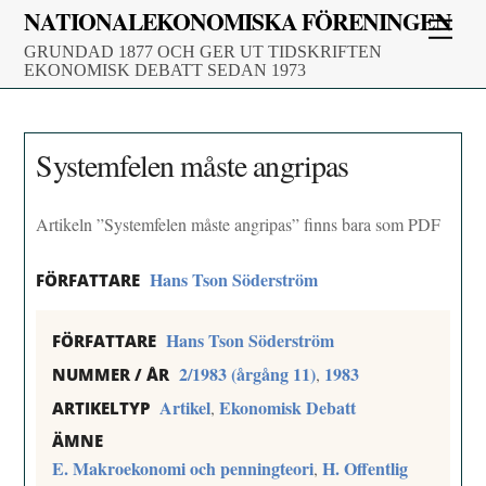
Skip
NATIONALEKONOMISKA FÖRENINGEN
Men
to
GRUNDAD 1877 OCH GER UT TIDSKRIFTEN
content
EKONOMISK DEBATT SEDAN 1973
Systemfelen måste angripas
Artikeln ”Systemfelen måste angripas” finns bara som PDF
Hans Tson Söderström
FÖRFATTARE
Hans Tson Söderström
FÖRFATTARE
2/1983 (årgång 11)
1983
,
NUMMER / ÅR
Artikel
Ekonomisk Debatt
,
ARTIKELTYP
ÄMNE
E. Makroekonomi och penningteori
H. Offentlig
,