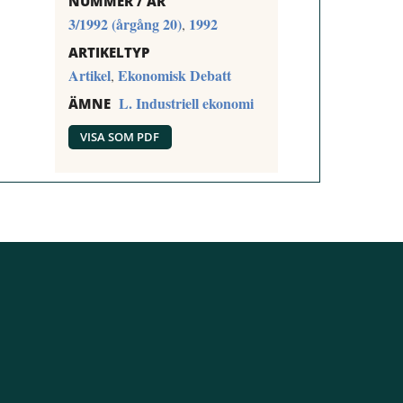
NUMMER / ÅR
3/1992 (årgång 20)
1992
,
ARTIKELTYP
Artikel
Ekonomisk Debatt
,
L. Industriell ekonomi
ÄMNE
VISA SOM PDF