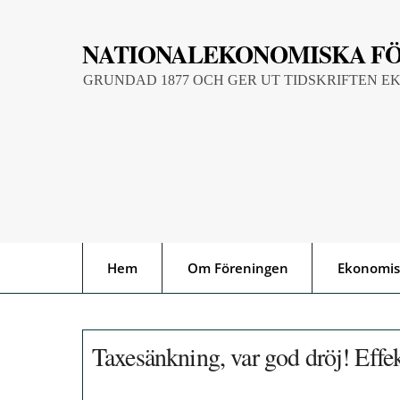
Skip
to
NATIONALEKONOMISKA F
content
GRUNDAD 1877 OCH GER UT TIDSKRIFTEN E
Hem
Om Föreningen
Ekonomis
Taxesänkning, var god dröj! Effek