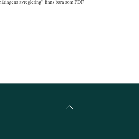
inäringens avreglering” finns bara som PDF
Back
To
Top