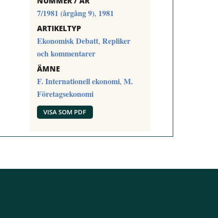
NUMMER / ÅR
7/1981 (årgång 9)
1981
,
ARTIKELTYP
Ekonomisk Debatt
Repliker
,
och kommentarer
ÄMNE
F. Internationell ekonomi
M.
,
Företagsekonomi
VISA SOM PDF