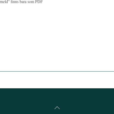
jörneld” finns bara som PDF
Back
To