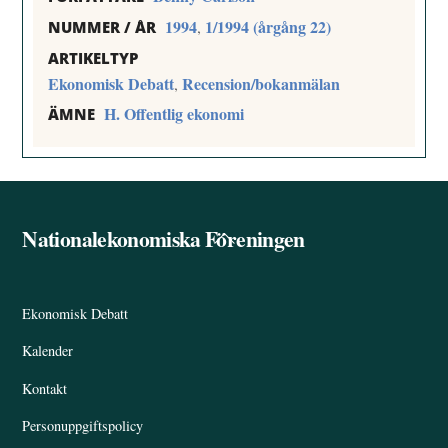
1994
1/1994 (årgång 22)
,
NUMMER / ÅR
ARTIKELTYP
Ekonomisk Debatt
Recension/bokanmälan
,
H. Offentlig ekonomi
ÄMNE
Nationalekonomiska Föreningen
Back
To
Top
Ekonomisk Debatt
Kalender
Kontakt
Personuppgiftspolicy