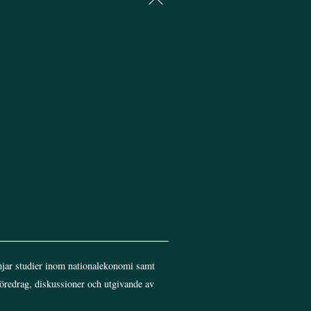
To
Top
jar studier inom nationalekonomi samt
föredrag, diskussioner och utgivande av