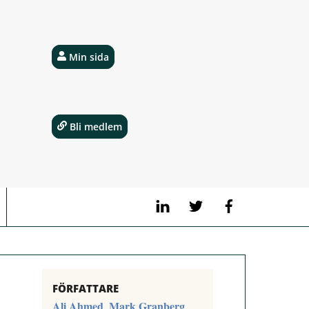
Min sida
Bli medlem
LinkedIn
Twitter
Facebook
FÖRFATTARE
Ali Ahmed
Mark Granberg
,
,