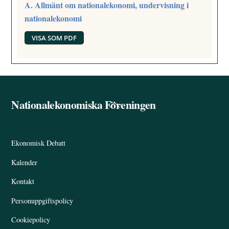
A. Allmänt om nationalekonomi, undervisning i
nationalekonomi
VISA SOM PDF
Nationalekonomiska Föreningen
Back
To
Top
Ekonomisk Debatt
Kalender
Kontakt
Personuppgiftspolicy
Cookiepolicy