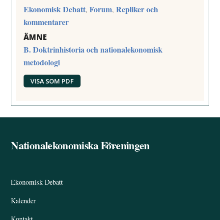
Ekonomisk Debatt
Forum
Repliker och
,
,
kommentarer
ÄMNE
B. Doktrinhistoria och nationalekonomisk
metodologi
VISA SOM PDF
Nationalekonomiska Föreningen
Back
To
Top
Ekonomisk Debatt
Kalender
Kontakt