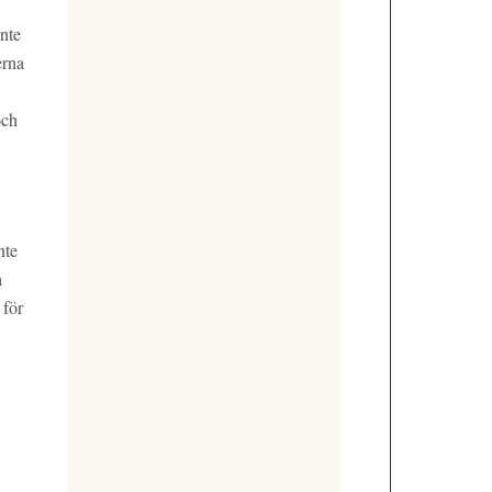
nte
erna
och
nte
å
 för