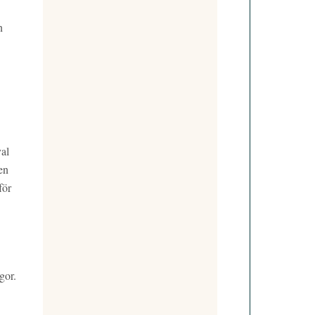
n
val
en
för
gor.