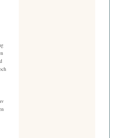
ng
en
öd
 och
av
en