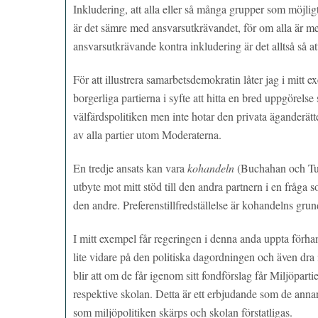
Inkludering, att alla eller så många grupper som möjli
är det sämre med ansvarsutkrävandet, för om alla är me
ansvarsutkrävande kontra inkludering är det alltså så at
För att illustrera samarbetsdemokratin låter jag i mitt 
borgerliga partierna i syfte att hitta en bred uppgörel
välfärdspolitiken men inte hotar den privata äganderätte
av alla partier utom Moderaterna.
En tredje ansats kan vara
kohandeln
(Buchahan och Tull
utbyte mot mitt stöd till den andra partnern i en fråga 
den andre. Preferenstillfredställelse är kohandelns gru
I mitt exempel får regeringen i denna anda uppta förh
lite vidare på den politiska dagordningen och även dra
blir att om de får igenom sitt fondförslag får Miljöpart
respektive skolan. Detta är ett erbjudande som de anna
som miljöpolitiken skärps och skolan förstatligas.