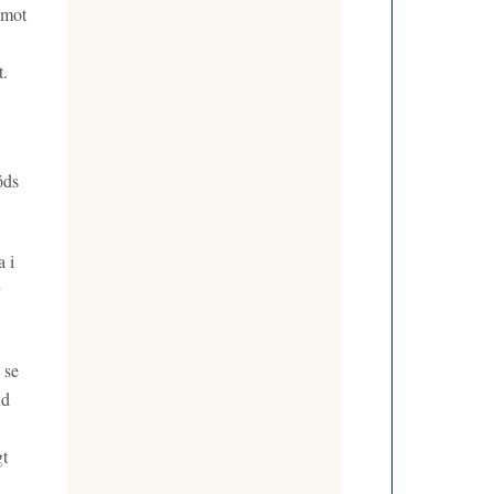
emot
t.
öds
a i
 se
ud
gt