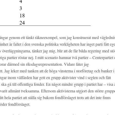
dlingar genom ett tänkt räkneexempel, som jag konstruerat med vägledni
t är fallet i den svenska politiska verkligheten har inget parti fått eg
v överläggningarna, tänker jag mig, blir att de får bilda regering med st
riga partier röstar nej. I mitt scenario hamnar två partier – Centerpartiet
rar därmed sin riksdagsrepresentation. Vidare låter jag
. Jag leker med tanken att de höga vinsterna i storföretag och banker i
r inom välfärden har gett en grupp aktivister vind i seglen och fått
 ska gå till offentliga fonder. En något mindre grupp i partiet har – visa 
p varit allmänt tveksamma. Eftersom aktivisterna utgjort den större grupp
t hela partiet att ställa sig bakom fondförslaget trots att det inte finns
töder fondförslaget.