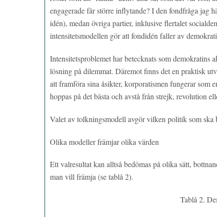
engagerade får större inflytande? I den fondfråga jag 
idén), medan övriga partier, inklusive flertalet social
intensitetsmodellen gör att fondidén faller av demokrat
Intensitetsproblemet har betecknats som demokratins ak
lösning på dilemmat. Däremot finns det en praktisk utv
att framföra sina åsikter, korporatismen fungerar som en
hoppas på det bästa och avstå från strejk, revolution el
Valet av tolkningsmodell avgör vilken politik som ska 
Olika modeller främjar olika värden
Ett valresultat kan alltså bedömas på olika sätt, bottna
man vill främja (se tablå 2).
Tablå 2. De