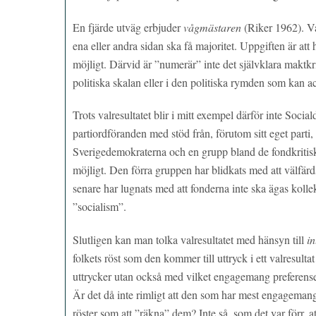
En fjärde utväg erbjuder
vågmästaren
(Riker 1962). V
ena eller andra sidan ska få majoritet. Uppgiften är att
möjligt. Därvid är ”numerär” inte det självklara maktkrit
politiska skalan eller i den politiska rymden som kan acc
Trots valresultatet blir i mitt exempel därför inte Socia
partiordföranden med stöd från, förutom sitt eget part
Sverigedemokraterna och en grupp bland de fondkritiska
möjligt. Den förra gruppen har blidkats med att välfär
senare har lugnats med att fonderna inte ska ägas kollek
”socialism”.
Slutligen kan man tolka valresultatet med hänsyn till
in
folkets röst som den kommer till uttryck i ett valresulta
uttrycker utan också med vilket engagemang preferensern
Är det då inte rimligt att den som har mest engagemang i 
röster som att ”räkna” dem? Inte så, som det var förr, att