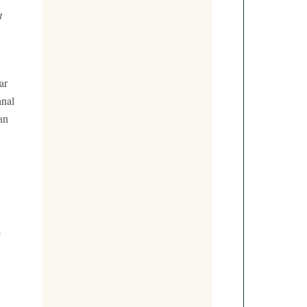
t
ar
anal
an
e