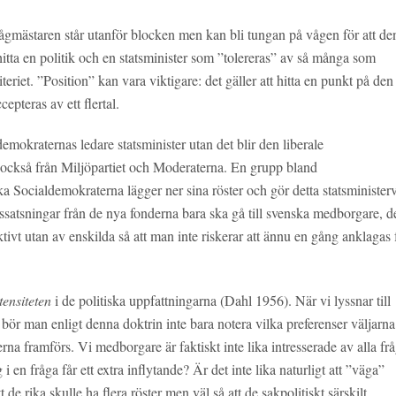
ågmästaren står utanför blocken men kan bli tungan på vågen för att de
 hitta en politik och en statsminister som ”tolereras” av så många som
eriet. ”Position” kan vara viktigare: det gäller att hitta en punkt på den
epteras av ett flertal.
ldemokraternas ledare statsminister utan det blir den liberale
i, också från Miljöpartiet och Moderaterna. En grupp bland
 Socialdemokraterna lägger ner sina röster och gör detta statsminister
dssatsningar från de nya fonderna bara ska gå till svenska medborgare, d
tivt utan av enskilda så att man inte riskerar att ännu en gång anklagas 
tensiteten
i de politiska uppfattningarna (Dahl 1956). När vi lyssnar till
t bör man enligt denna doktrin inte bara notera vilka preferenser väljarna
a framförs. Vi medborgare är faktiskt inte lika intresserade av alla frå
en fråga får ett extra inflytande? Är det inte lika naturligt att ”väga”
 de rika skulle ha flera röster men väl så att de sakpolitiskt särskilt