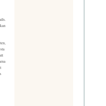
lls.
 kan
ten,
esta
att
arna
t
s