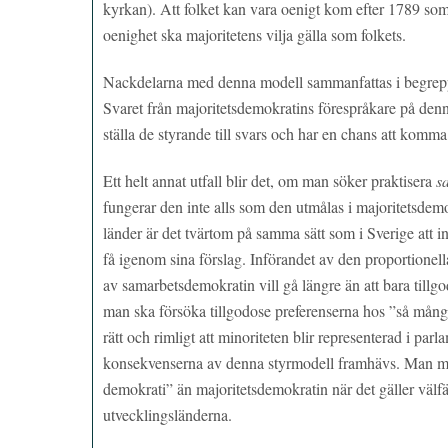
kyrkan). Att folket kan vara oenigt kom efter 1789 som
oenighet ska majoritetens vilja gälla som folkets.
Nackdelarna med denna modell sammanfattas i begreppet 
Svaret från majoritetsdemokratins förespråkare på denn
ställa de styrande till svars och har en chans att komma
Ett helt annat utfall blir det, om man söker praktisera
s
fungerar den inte alls som den utmålas i majoritetsdem
länder är det tvärtom på samma sätt som i Sverige att in
få igenom sina förslag. Införandet av den proportionell
av samarbetsdemokratin vill gå längre än att bara tillg
man ska försöka tillgodose preferenserna hos ”så mång
rätt och rimligt att minoriteten blir representerad i par
konsekvenserna av denna styrmodell framhävs. Man men
demokrati” än majoritetsdemokratin när det gäller välfä
utvecklingsländerna.