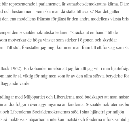
gt blir representerade i parlamentet, är samarbetsdemokratins kärna. Där
d och bestämmer – vem ska man då ställa till svars? När det gäller
t den ena modellens främsta förtjänst är den andra modellens värsta bris
exempel den socialdemokratiska ledaren ”sträcka ut en hand” till de
se som motverkar de höga vinster som sticker i ögonen och skyddar
n. Till slut, föreställer jag mig, kommer man fram till ett förslag som st
ock 1962). En kohandel innebär att jag får allt jag vill i min hjärtefråg
som inte är så viktig för mig men som är av den allra största betydelse för
ndläggande värde.
andlingar med Miljöpartiet och Liberalerna med budskapet att man måste
 in andra frågor i överläggningarna än fonderna. Socialdemokraternas b
iet och Liberalerna Socialdemokraternas stöd i sina hjärtefrågor miljön
rs så maktlösa småpartierna inte kan motstå och fonderna införs samtidi