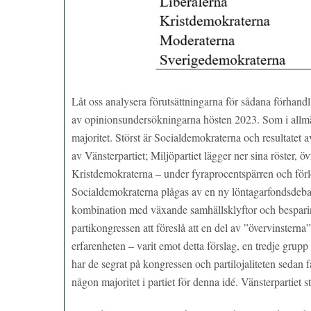
Låt oss analysera förutsättningarna för sådana förhan
av opinionsundersökningarna hösten 2023. Som i allmänhe
majoritet. Störst är Socialdemokraterna och resultatet a
av Vänsterpartiet; Miljöpartiet lägger ner sina röster, öv
Kristdemokraterna – under fyraprocentspärren och förlo
Socialdemokraterna plågas av en ny löntagarfondsdebatt
kombination med växande samhällsklyftor och besparinga
partikongressen att föreslå att en del av ”övervinsterna”
erfarenheten – varit emot detta förslag, en tredje grup
har de segrat på kongressen och partilojaliteten sedan fåt
någon majoritet i partiet för denna idé. Vänsterpartiet s