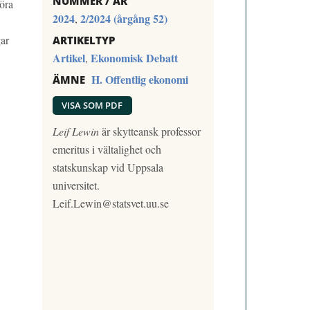
NUMMER / ÅR
öra
2024
2/2024 (årgång 52)
,
gar
ARTIKELTYP
Artikel
Ekonomisk Debatt
,
H. Offentlig ekonomi
ÄMNE
VISA SOM PDF
Leif Lewin
är skytteansk professor
emeritus i vältalighet och
statskunskap vid Uppsala
universitet.
Leif.Lewin@statsvet.uu.se