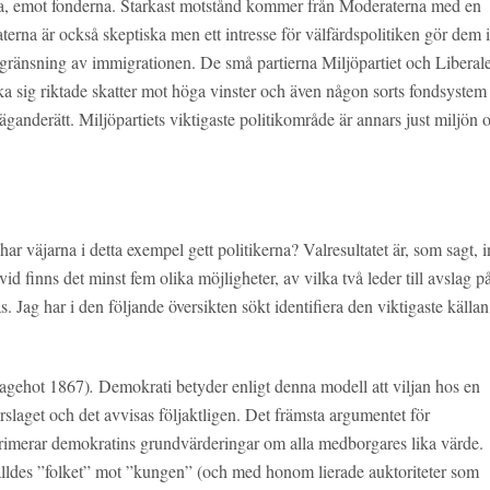
rka, emot fonderna. Starkast motstånd kommer från Moderaterna med en
rna är också skeptiska men ett intresse för välfärdspolitiken gör dem i
egränsning av immigrationen. De små partierna Miljöpartiet och Liberal
nka sig riktade skatter mot höga vinster och även någon sorts fondsystem
äganderätt. Miljöpartiets viktigaste politikområde är annars just miljön 
ar väjarna i detta exempel gett politikerna? Valresultatet är, som sagt, i
id finns det minst fem olika möjligheter, av vilka två leder till avslag p
as. Jag har i den följande översikten sökt identifiera den viktigaste källan
agehot 1867)
.
Demokrati betyder enligt denna modell att viljan hos en
rslaget och det avvisas följaktligen. Det främsta argumentet för
primerar demokratins grundvärderingar om alla medborgares lika värde.
älldes ”folket” mot ”kungen” (och med honom lierade auktoriteter som