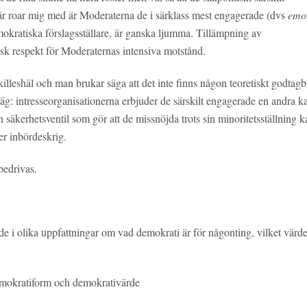
här roar mig med är Moderaterna de i särklass mest engagerade (dvs
emo
demokratiska förslagsställare, är ganska ljumma. Tillämpning av
isk respekt för Moderaternas intensiva motstånd.
illeshäl och man brukar säga att det inte finns någon teoretiskt godtagb
äg: intresseorganisationerna erbjuder de särskilt engagerade en andra k
 säkerhetsventil som gör att de missnöjda trots sin minoritetsställning k
ler inbördeskrig.
bedrivas.
nde i olika uppfattningar om vad demokrati är för någonting, vilket värd
mokratiform och demokrativärde