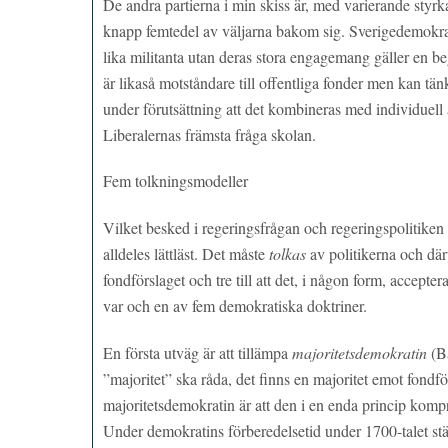
De andra partierna i min skiss är, med varierande sty
knapp femtedel av väljarna bakom sig. Sverigedemokrate
lika militanta utan deras stora engagemang gäller en b
är likaså motståndare till offentliga fonder men kan tä
under förutsättning att det kombineras med individuell 
Liberalernas främsta fråga skolan.
Fem tolkningsmodeller
Vilket besked i regeringsfrågan och regeringspolitiken h
alldeles lättläst. Det måste
tolkas
av politikerna och därv
fondförslaget och tre till att det, i någon form, accepter
var och en av fem demokratiska doktriner.
En första utväg är att tillämpa
majoritetsdemokratin
(B
”majoritet” ska råda, det finns en majoritet emot fondfö
majoritetsdemokratin är att den i en enda princip kom
Under demokratins förberedelsetid under 1700-talet st