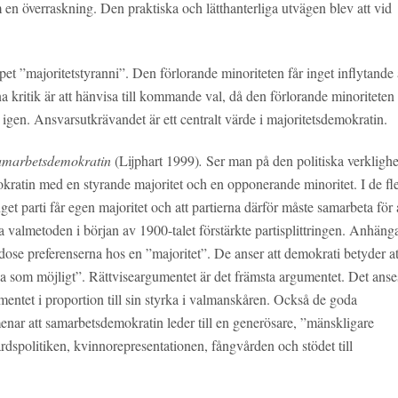
 en överraskning. Den praktiska och lätthanterliga utvägen blev att vid
”majoritetstyranni”. Den förlorande minoriteten får inget inflytande a
a kritik är att hänvisa till kommande val, då den förlorande minoriteten
 igen. Ansvarsutkrävandet är ett centralt värde i majoritetsdemokratin.
amarbetsdemokratin
(Lijphart 1999)
.
Ser man på den politiska verklighe
okratin med en styrande majoritet och en opponerande minoritet. I de fl
get parti får egen majoritet och att partierna därför måste samarbeta för 
a valmetoden i början av 1900-talet förstärkte partisplittringen. Anhäng
odose preferenserna hos en ”majoritet”. De anser att demokrati betyder at
a som möjligt”. Rättviseargumentet är det främsta argumentet. Det anse
lamentet i proportion till sin styrka i valmanskåren. Också de goda
ar att samarbetsdemokratin leder till en generösare, ”mänskligare
rdspolitiken, kvinnorepresentationen, fångvården och stödet till