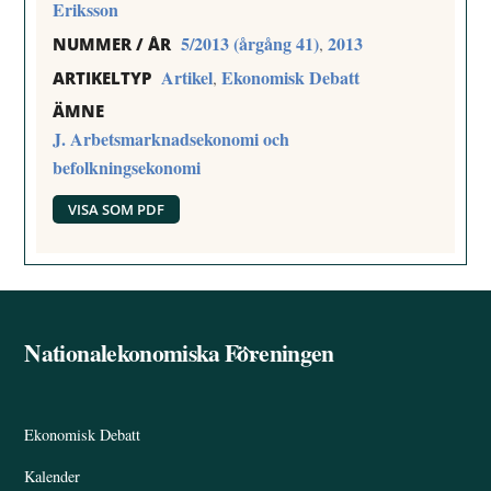
Eriksson
5/2013 (årgång 41)
2013
,
NUMMER / ÅR
Artikel
Ekonomisk Debatt
,
ARTIKELTYP
ÄMNE
J. Arbetsmarknadsekonomi och
befolkningsekonomi
VISA SOM PDF
Nationalekonomiska Föreningen
Back
To
Top
Ekonomisk Debatt
Kalender