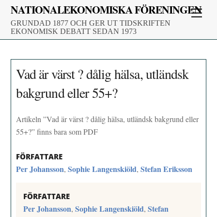
Skip
NATIONALEKONOMISKA FÖRENINGEN
Men
to
GRUNDAD 1877 OCH GER UT TIDSKRIFTEN
content
EKONOMISK DEBATT SEDAN 1973
Vad är värst ? dålig hälsa, utländsk
bakgrund eller 55+?
Artikeln ”Vad är värst ? dålig hälsa, utländsk bakgrund eller
55+?” finns bara som PDF
FÖRFATTARE
Per Johansson
Sophie Langenskiöld
Stefan Eriksson
,
,
FÖRFATTARE
Per Johansson
Sophie Langenskiöld
Stefan
,
,