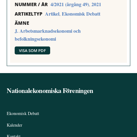
4/2021 (årgång 49)
2021
,
NUMMER / ÅR
Artikel
Ekonomisk Debatt
,
ARTIKELTYP
ÄMNE
J. Arbetsmarknadsekonomi och
befolkningsekonomi
VISA SOM PDF
Nationalekonomiska Föreningen
Back
To
Top
Ekonomisk Debatt
Kalender
Kontakt