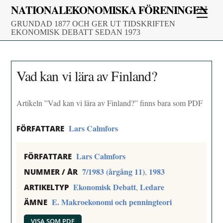
Skip
NATIONALEKONOMISKA FÖRENINGEN
Men
to
GRUNDAD 1877 OCH GER UT TIDSKRIFTEN
content
EKONOMISK DEBATT SEDAN 1973
Vad kan vi lära av Finland?
Artikeln ”Vad kan vi lära av Finland?” finns bara som PDF
Lars Calmfors
FÖRFATTARE
Lars Calmfors
FÖRFATTARE
7/1983 (årgång 11)
1983
,
NUMMER / ÅR
Ekonomisk Debatt
Ledare
,
ARTIKELTYP
E. Makroekonomi och penningteori
ÄMNE
VISA SOM PDF