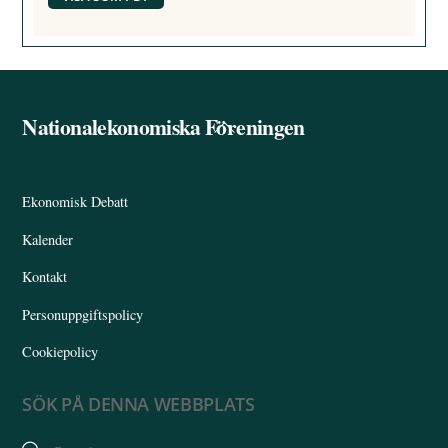
Nationalekonomiska Föreningen
Back
To
Top
Ekonomisk Debatt
Kalender
Kontakt
Personuppgiftspolicy
Cookiepolicy
SÖK PÅ DENNA WEBBPLATS