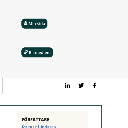
Min sida
Bli medlem
LinkedIn
Twitter
Facebook
FÖRFATTARE
Ragnar Lindgren