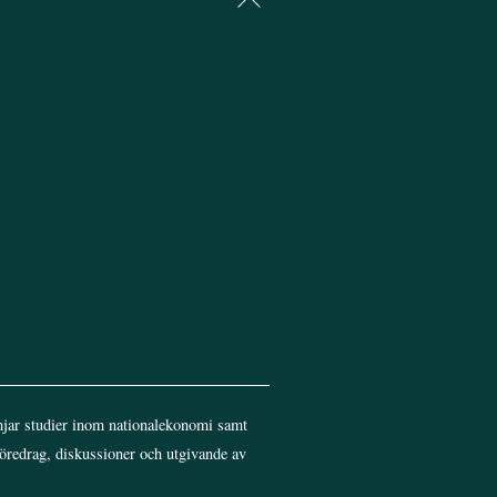
To
Top
jar studier inom nationalekonomi samt
föredrag, diskussioner och utgivande av