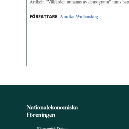
Artikeln ”Välfärden utmanas av demografin” finns b
Annika Wallenskog
FÖRFATTARE
Nationalekonomiska
Föreningen
Ekonomisk Debatt