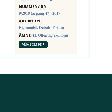
NUMMER / ÅR
8/2019 (årgång 47)
2019
,
ARTIKELTYP
Ekonomisk Debatt
Forum
,
H. Offentlig ekonomi
ÄMNE
VISA SOM PDF