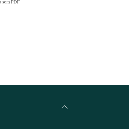
ara som PDF
Back
To
Top