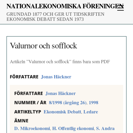
Skip
NATIONALEKONOMISKA FÖRENINGEN
Men
to
GRUNDAD 1877 OCH GER UT TIDSKRIFTEN
content
EKONOMISK DEBATT SEDAN 1973
Valurnor och sofflock
Artikeln ”Valurnor och sofflock” finns bara som PDF
Jonas Häckner
FÖRFATTARE
Jonas Häckner
FÖRFATTARE
8/1998 (årgång 26)
1998
,
NUMMER / ÅR
Ekonomisk Debatt
Ledare
,
ARTIKELTYP
ÄMNE
D. Mikroekonomi
H. Offentlig ekonomi
S. Andra
,
,