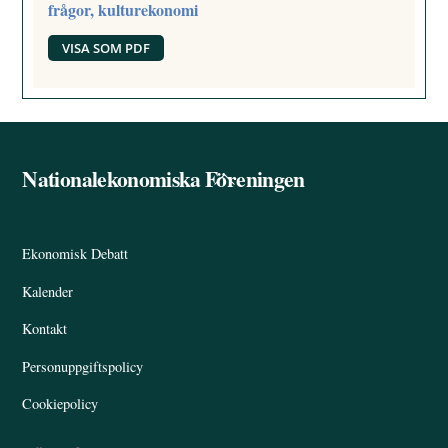
frågor, kulturekonomi
VISA SOM PDF
Nationalekonomiska Föreningen
Back
To
Top
Ekonomisk Debatt
Kalender
Kontakt
Personuppgiftspolicy
Cookiepolicy