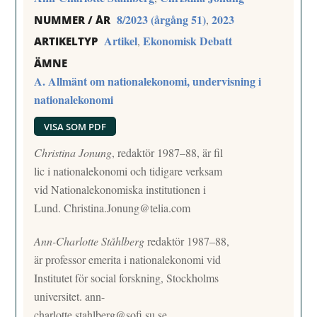
8/2023 (årgång 51)
2023
,
NUMMER / ÅR
Artikel
Ekonomisk Debatt
,
ARTIKELTYP
ÄMNE
A. Allmänt om nationalekonomi, undervisning i
nationalekonomi
VISA SOM PDF
Christina Jonung
, redaktör 1987–88, är fil
lic i nationalekonomi och tidigare verksam
vid Nationalekonomiska institutionen i
Lund.
Christina.Jonung@telia.com
Ann-Charlotte Ståhlberg
redaktör 1987–88,
är professor emerita i nationalekonomi vid
Institutet för social forskning, Stockholms
universitet.
ann-
charlotte.stahlberg@sofi.su.se