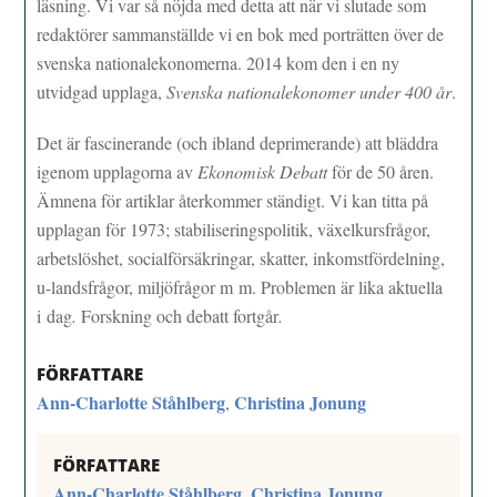
läsning. Vi var så nöjda med detta att när vi slutade som
redaktörer sammanställde vi en bok med porträtten över de
svenska nationalekonomerna. 2014 kom den i en ny
utvidgad upplaga,
Svenska nationalekonomer under 400 år
.
Det är fascinerande (och ibland deprimerande) att bläddra
igenom upplagorna av
Ekonomisk
Debatt
för de 50 åren.
Ämnena för artiklar återkommer ständigt. Vi kan titta på
upplagan för 1973; stabiliseringspolitik, växelkursfrågor,
arbetslöshet, socialförsäkringar, skatter, inkomstfördelning,
u-landsfrågor, miljöfrågor m m. Problemen är lika aktuella
i dag
.
Forskning och debatt fortgår
.
FÖRFATTARE
Ann-Charlotte Ståhlberg
Christina Jonung
,
FÖRFATTARE
Ann-Charlotte Ståhlberg
Christina Jonung
,