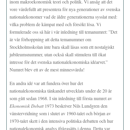
inom makroekonomisk teori och politik. Vi ansåg att det
vore värdefullt att presentera för nya generationer av svenska
nationalekonomer vad de äldre generationerna sysslat med:
vilka problem de kämpat med och försökt lösa. Vi
formulerade oss så här i vår inledning till temanumret: ”Det
är vår förhoppning att detta temanummer om
Stockholmsskolan inte bara skall läsas som ett nostalgiskt
jubileumsnummer, utan också skall stimulera till ökat
intresse för det svenska nationalekonomiska idéarvet.”
Numret blev ett av de mest minnesvärda!
En andra idé var att fundera över hur det
nationalekonomiska tänkandet utvecklats under de 20 år
som gått sedan 1968. I sin inledning till första numret av
Ekonomisk Debatt
1973 beskriver Nils Lundgren den
vänstervridning som i slutet av 1960-talet och början av
1970-talet skett i den intensiva politiska debatten och hur
nationalekonomisk analys ifrågasätts i denna. Detta var