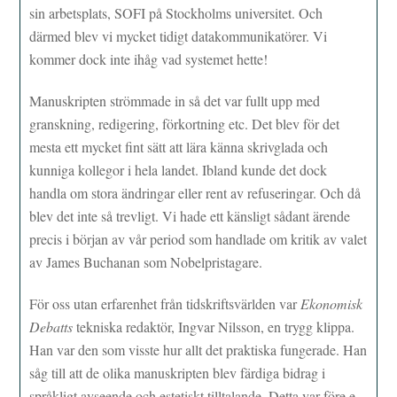
sin arbetsplats, SOFI på Stockholms universitet. Och
därmed blev vi mycket tidigt datakommunikatörer. Vi
kommer dock inte ihåg vad systemet hette!
Manuskripten strömmade in så det var fullt upp med
granskning, redigering, förkortning etc. Det blev för det
mesta ett mycket fint sätt att lära känna skrivglada och
kunniga kollegor i hela landet. Ibland kunde det dock
handla om stora ändringar eller rent av refuseringar. Och då
blev det inte så trevligt. Vi hade ett känsligt sådant ärende
precis i början av vår period som handlade om kritik av valet
av James Buchanan som Nobelpristagare.
För oss utan erfarenhet från tidskriftsvärlden var
Ekonomisk
Debatts
tekniska redaktör, Ingvar Nilsson, en trygg klippa.
Han var den som visste hur allt det praktiska fungerade. Han
såg till att de olika manuskripten blev färdiga bidrag i
språkligt avseende och estetiskt tilltalande. Detta var före e-