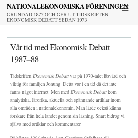
Skip
NATIONALEKONOMISKA FÖRENINGEN
Men
to
GRUNDAD 1877 OCH GER UT TIDSKRIFTEN
content
EKONOMISK DEBATT SEDAN 1973
Vår tid med Ekonomisk Debatt
1987–88
Tidskriften
Ekonomisk Debatt
var på 1970-talet läsvärd och
viktig för familjen Jonung. Detta var i en tid då det inte
fanns något internet. Men med
Ekonomisk Debatt
kom
analytiska, lärorika, aktuella och spännande artiklar inom
alla områden i nationalekonomin. Man lärde också känna
forskare från hela landet genom sin läsning. Snart bidrog vi
själva med artiklar och kommentarer.
På hösten 1986 ringde Ann-Charlotte Ståhlberg till