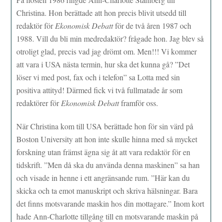
Christina. Hon berättade att hon precis blivit utsedd till
redaktör för
Ekonomisk Debatt
för de två åren 1987 och
1988. Vill du bli min medredaktör? frågade hon. Jag blev så
otroligt glad, precis vad jag drömt om. Men!!! Vi kommer
att vara i USA nästa termin, hur ska det kunna gå? ”Det
löser vi med post, fax och i telefon” sa Lotta med sin
positiva attityd! Därmed fick vi två fullmatade år som
redaktörer för
Ekonomisk Debatt
framför oss.
När Christina kom till USA berättade hon för sin värd på
Boston University att hon inte skulle hinna med så mycket
forskning utan främst ägna sig åt att vara redaktör för en
tidskrift. ”Men då ska du använda denna maskinen” sa han
och visade in henne i ett angränsande rum. ”Här kan du
skicka och ta emot manuskript och skriva hälsningar. Bara
det finns motsvarande maskin hos din mottagare.” Inom kort
hade Ann-Charlotte tillgång till en motsvarande maskin på