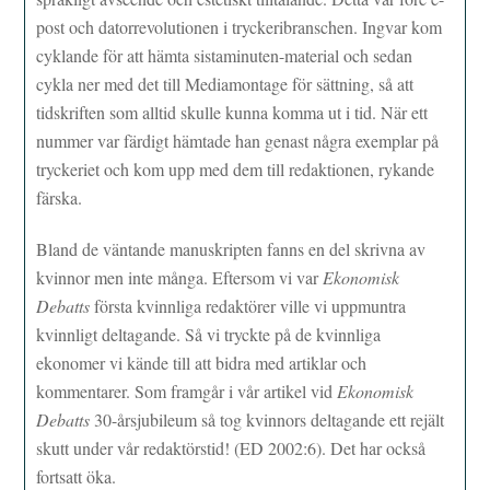
post och datorrevolutionen i tryckeribranschen. Ingvar kom
cyklande för att hämta sistaminuten-material och sedan
cykla ner med det till Mediamontage för sättning, så att
tidskriften som alltid skulle kunna komma ut i tid. När ett
nummer var färdigt hämtade han genast några exemplar på
tryckeriet och kom upp med dem till redaktionen, rykande
färska.
Bland de väntande manuskripten fanns en del skrivna av
kvinnor men inte många. Eftersom vi var
Ekonomisk
Debatts
första kvinnliga redaktörer ville vi uppmuntra
kvinnligt deltagande. Så vi tryckte på de kvinnliga
ekonomer vi kände till att bidra med artiklar och
kommentarer. Som framgår i vår artikel vid
Ekonomisk
Debatts
30-årsjubileum så tog kvinnors deltagande ett rejält
skutt under vår redaktörstid! (ED 2002:6). Det har också
fortsatt öka.