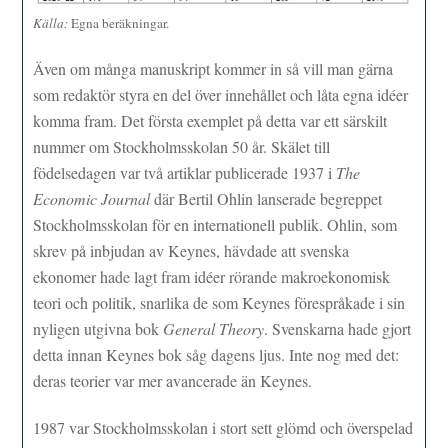
Källa:
Egna beräkningar.
Även om många manuskript kommer in så vill man gärna
som redaktör styra en del över innehållet och låta egna idéer
komma fram. Det första exemplet på detta var ett särskilt
nummer om Stockholmsskolan 50 år. Skälet till
födelsedagen var två artiklar publicerade 1937 i
The
Economic Journal
där Bertil Ohlin lanserade begreppet
Stockholmsskolan för en internationell publik. Ohlin, som
skrev på inbjudan av Keynes, hävdade att svenska
ekonomer hade lagt fram idéer rörande makroekonomisk
teori och politik, snarlika de som Keynes förespråkade i sin
nyligen utgivna bok
General Theory
. Svenskarna hade gjort
detta innan Keynes bok såg dagens ljus. Inte nog med det:
deras teorier var mer avancerade än Keynes.
1987 var Stockholmsskolan i stort sett glömd och överspelad