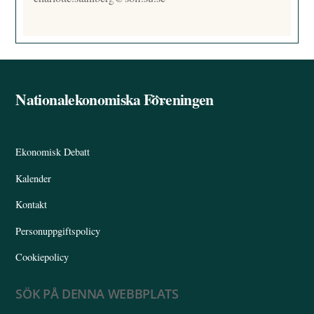
Nationalekonomiska Föreningen
Back
To
Top
Ekonomisk Debatt
Kalender
Kontakt
Personuppgiftspolicy
Cookiepolicy
SÖK PÅ DENNA WEBBPLATS