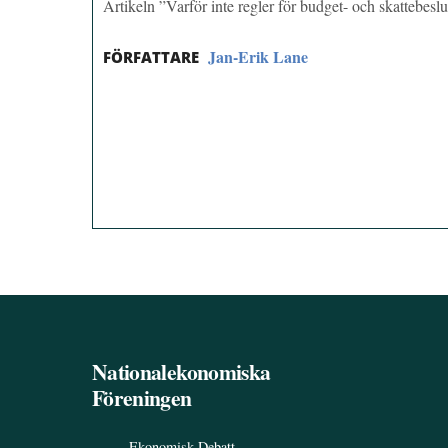
Artikeln ”Varför inte regler för budget- och skattebes
Jan-Erik Lane
FÖRFATTARE
Nationalekonomiska
Föreningen
Ekonomisk Debatt