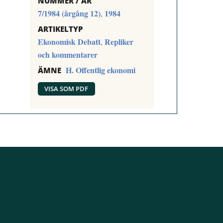
NUMMER / ÅR
7/1984 (årgång 12)
1984
,
ARTIKELTYP
Ekonomisk Debatt
Repliker
,
och kommentarer
H. Offentlig ekonomi
ÄMNE
VISA SOM PDF