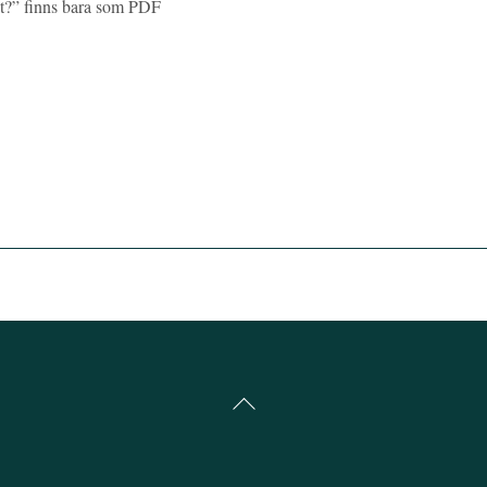
lut?” finns bara som PDF
Back
To
Top