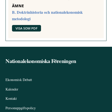
ÄMNE
B. Doktrinhistoria och nationalekonomisk
metodologi
VISA SOM PDF
Nationalekonomiska Föreningen
Back
To
Top
Ekonomisk Debatt
Kalender
Kontakt
Personuppgiftspolicy