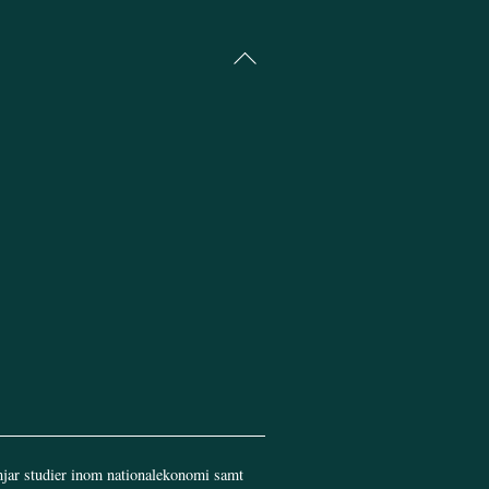
Back
To
Top
jar studier inom nationalekonomi samt