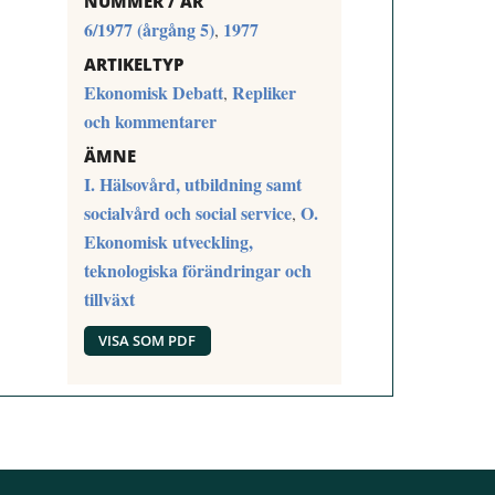
NUMMER / ÅR
6/1977 (årgång 5)
1977
,
ARTIKELTYP
Ekonomisk Debatt
Repliker
,
och kommentarer
ÄMNE
I. Hälsovård, utbildning samt
socialvård och social service
O.
,
Ekonomisk utveckling,
teknologiska förändringar och
tillväxt
VISA SOM PDF