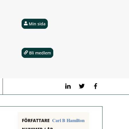
Min sida
Bli medlem
LinkedIn
Twitter
Facebook
Carl B Hamilton
FÖRFATTARE