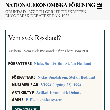
Skip
NATIONALEKONOMISKA FÖRENINGEN
Men
to
GRUNDAD 1877 OCH GER UT TIDSKRIFTEN
content
EKONOMISK DEBATT SEDAN 1973
Vem svek Ryssland?
Artikeln ”Vem svek Ryssland?” finns bara som PDF
Niclas Sundström
Stefan Hedlund
,
FÖRFATTARE
Niclas Sundström
Stefan Hedlund
,
FÖRFATTARE
5/1994 (årgång 22)
1994
,
NUMMER / ÅR
Artikel
Ekonomisk Debatt
,
ARTIKELTYP
P. Ekonomiska system
ÄMNE
VISA SOM PDF