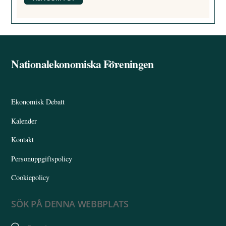
Nationalekonomiska Föreningen
Back
To
Top
Ekonomisk Debatt
Kalender
Kontakt
Personuppgiftspolicy
Cookiepolicy
SÖK PÅ DENNA WEBBPLATS