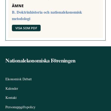
ÄMNE
B. Doktrinhistoria och nationalekonomisk
metodologi
VISA SOM PDF
Nationalekonomiska Föreningen
Back
To
Top
Ekonomisk Debatt
Kalender
Kontakt
Personuppgiftspolicy