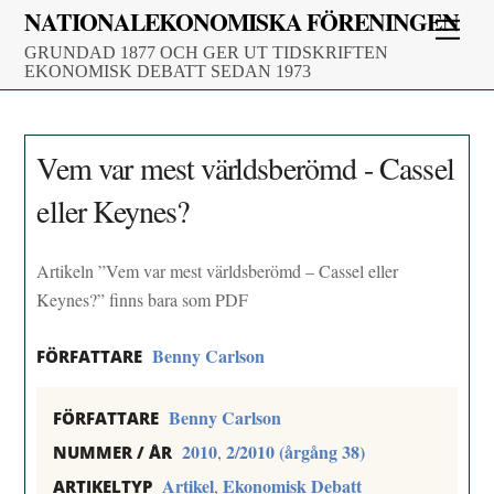
Skip
NATIONALEKONOMISKA FÖRENINGEN
Men
to
GRUNDAD 1877 OCH GER UT TIDSKRIFTEN
content
EKONOMISK DEBATT SEDAN 1973
Vem var mest världsberömd - Cassel
eller Keynes?
Artikeln ”Vem var mest världsberömd – Cassel eller
Keynes?” finns bara som PDF
Benny Carlson
FÖRFATTARE
Benny Carlson
FÖRFATTARE
2010
2/2010 (årgång 38)
,
NUMMER / ÅR
Artikel
Ekonomisk Debatt
,
ARTIKELTYP